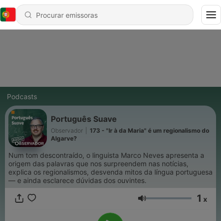
Podcasts
Português Suave
Observador
|
173 - "Ir à da Maria" é um regionalismo do
Algarve?
Num tom descontraído, o linguista Marco Neves apresenta a
origem das palavras que nos surpreendem nas notícias,
explica os regionalismos, desvenda mitos da língua portuguesa
— e ainda esclarece dúvidas dos ouvintes.
1
x
Volume