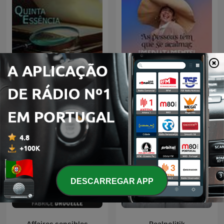
Renascença - As pessoas
Quinta Essência
têm que se acalmar,
imediatamente!
DESCARREGAR APP
Affaires sensibles
Realpolitik