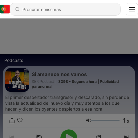
Podcasts
Si amanece nos vamos
SER Podcast
|
3398 - Segunda hora | Publicidad
paranormal
El primer despertador transgresor y descarado, sin perder de
vista la actualidad del nuevo día y muy atentos a los que
hacen y dicen los oyentes despiertos a esa hora
1
x
Volume