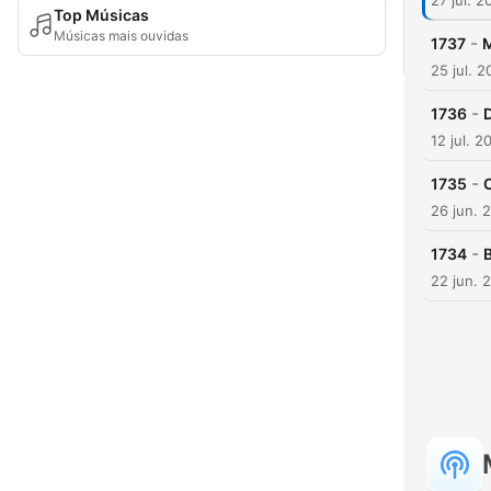
27 jul. 2
Top Músicas
Músicas mais ouvidas
-
1737
М
25 jul. 
-
1736
12 jul. 2
-
1735
26 jun. 
-
1734
22 jun. 