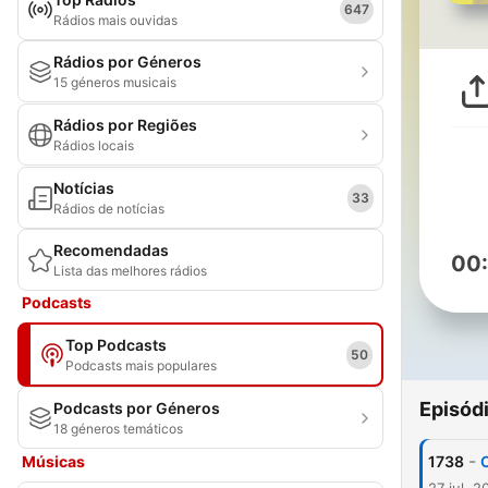
647
Rádios mais ouvidas
Rádios por Géneros
15 géneros musicais
Rádios por Regiões
Rádios locais
Notícias
33
Rádios de notícias
Recomendadas
00
Lista das melhores rádios
Podcasts
Top Podcasts
50
Podcasts mais populares
Episód
Podcasts por Géneros
18 géneros temáticos
-
Músicas
1738