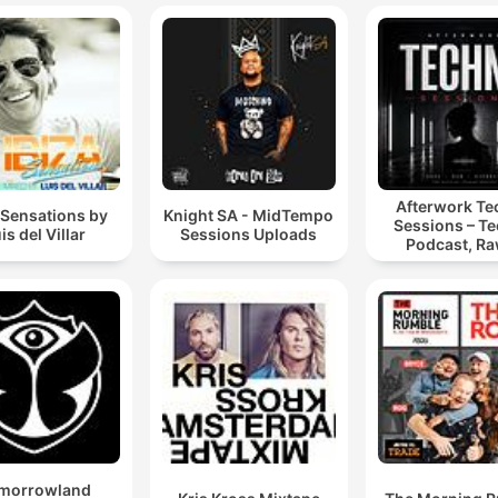
Afterwork T
 Sensations by
Knight SA - MidTempo
Sessions – T
is del Villar
Sessions Uploads
Podcast, Ra
Hypnotic Te
Mixes
morrowland