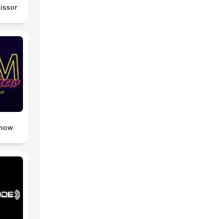
missor
Show