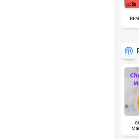
RFM
C
Man