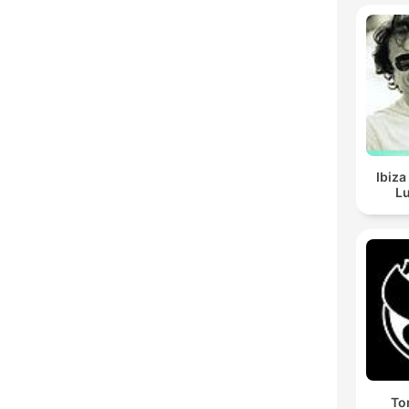
Ibiza
Lu
To