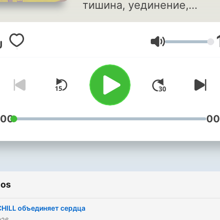
тишина, уединение,
созерцание, медитация.
Пожалуй, самая красивая
Volume
музыка на свете!
Музыкальный подкаст №1
России.
:00
00
ios
CHILL объединяет сердца