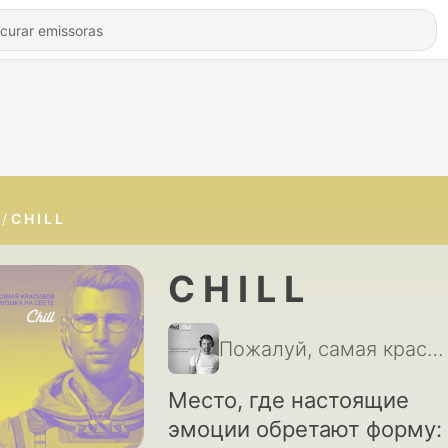
C H I L L
C H I L L
Пожалуй, самая красивая музыка на свете!
Место, где настоящие
эмоции обретают форму: