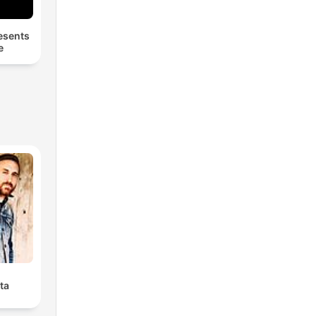
esents
e
ta