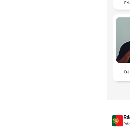
Fr
DJ
Rá
Rád