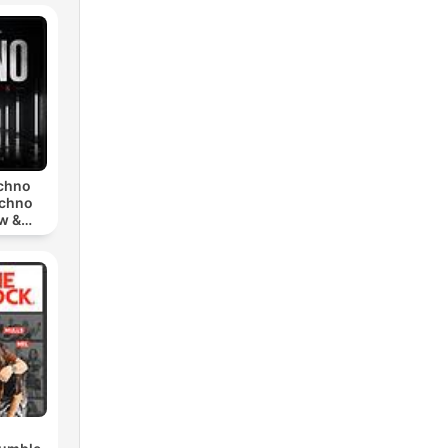
echno
echno
w &
chno