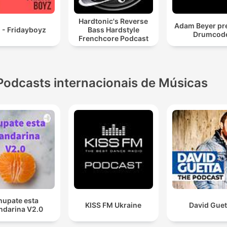
Hardtonic's Reverse
Adam Beyer pr
 - Fridayboyz
Bass Hardstyle
Drumcod
Frenchcore Podcast
Podcasts internacionais de Músicas
hupate esta
KISS FM Ukraine
David Guet
darina V2.0