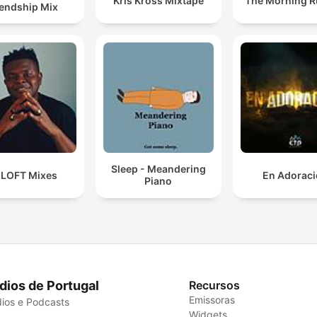
Kris Kross Mixtape
The Morning 
iendship Mix
Sleep - Meandering
 LOFT Mixes
En Adorac
Piano
dios de Portugal
Recursos
Emissoras
ios e Podcasts
Widgets