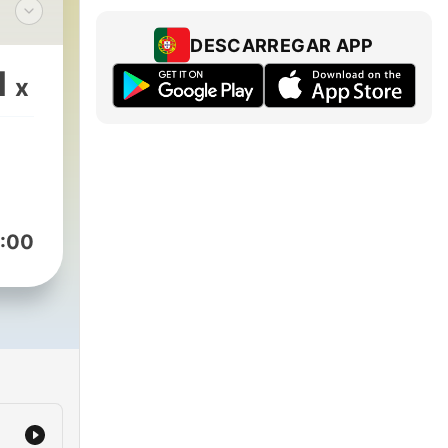
DESCARREGAR APP
1
x
 в
:00