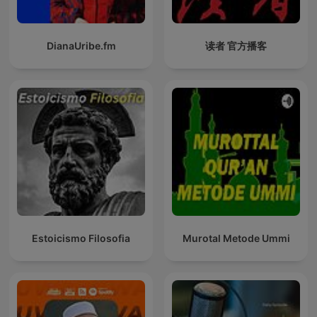
DianaUribe.fm
读者 官方播客
Estoicismo Filosofia
Murotal Metode Ummi