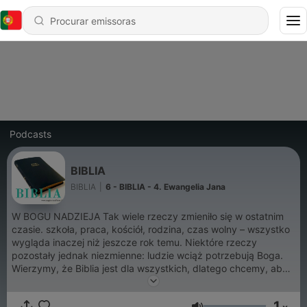
Podcasts
BIBLIA
BIBLIA
|
6 - BIBLIA - 4. Ewangelia Jana
W BOGU NADZIEJA Tak wiele rzeczy zmieniło się w ostatnim
czasie. szkoła, praca, kościół, rodzina, czas wolny – wszystko
wygląda inaczej niż jeszcze rok temu. Niektóre rzeczy
pozostały jednak niezmienne: ludzie wciąż potrzebują Boga.
Wierzymy, że Biblia jest dla wszystkich, dlatego chcemy, aby
ludzie na całym świecie poznali dobrą nowinę, Biblie, Słowa
Boga, które zmieniają życie. Darmowa Biblia Online. Radio Live.
1