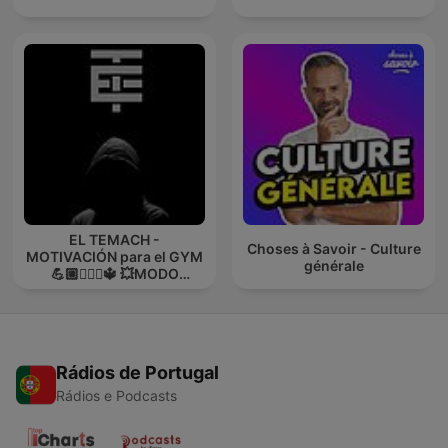
EL TEMACH -
Choses à Savoir - Culture
MOTIVACIÓN para el GYM
générale
💪🏼🏋🏻‍♀🔱 💥MODO
GUERRA💥
Rádios de Portugal
Rádios e Podcasts