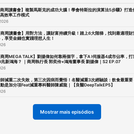
析各產業實戰關鍵！ √ 各種
Podcast平台聽商周
商周讀書會】複製馬斯克的成功大腦！學會特斯拉的演算法5步驟》打造
高效率工作模式
https://linktr.ee/BWnet √ 聽不
 2026
夠？這裡還有：
【商周讀書會】用對方法，讓財富持續升級！踏上6大階梯，找到最適理財
https://reurl.cc/pyXZMx √ 訂閱
略，享受金錢也實踐理想人生！
商周Youtube，看精彩影片
2026
https://reurl.cc/2g38mE √ 精彩
商周MEGA TALK】劉揚偉如何靠兩個字，拿下A I伺服器4成市佔率，打
報導e手讀，下載APP商周+ 
0兆新鴻海？ ｜商周執行長 郭奕伶×鴻海董事長 劉揚偉｜S2 EP.07
2026
https://reurl.cc/r8XZRZ -- ◆ 按
讚商周Facebook，時刻掌
醫師減重二次失敗，第三次因病而覺悟！名醫減重3次經驗談：飲食最重要
動是加分項Feat減重專科醫師陳威龍｜【良醫DeepTalkEP5】
脈動： https://reurl.cc/KjD
2026
◆ 追蹤商周IG ，每天圖解幫你畫
重點： https://reurl.cc/bRx
Mostrar mais episódios
◆ 商周Telegram，補給成功人生
計畫：
https://reurl.cc/Q3DWbq --