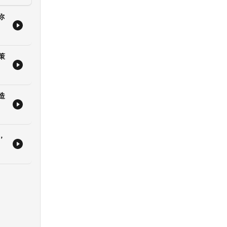
你
策
：
造
：
握時事
，
XQ9
GEy