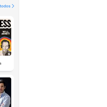
dOn
 todos
s