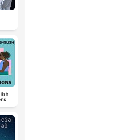
s
lish
ons