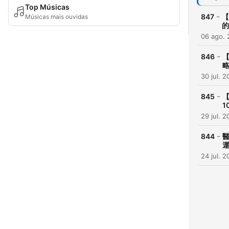
Top Músicas
-
847
【
Músicas mais ouvidas
的
06 ago.
-
846
30 jul. 
-
845
【
1
29 jul. 
-
844
運
24 jul. 