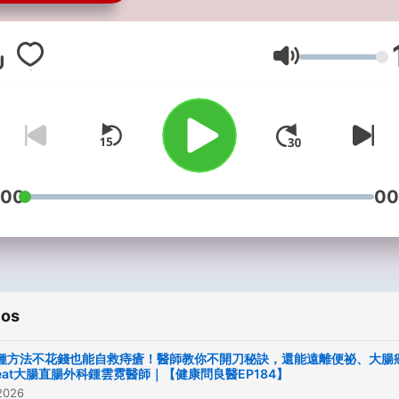
案例，看企業如何從環境、
會、從公司治理3個面向，落
ESG永續經營做法。 【轉型
Volume
難】每集由BCG董事總經理
廷與一位創業者或CEO，對
創公司所面臨的種種挑戰。 
大顧問直播】集結跨產業顧問
時解答企業經營痛點 【商周
:00
00
會】《商業周刊》出版部製
邀請作者、跨界領讀人，分
聽又有料的暢銷書資訊。 【
問良醫】聆聽雙重良醫觀點
ios
鬆辨別健康新知。 【企業最
線】整合傳播處製作，洞悉
1種方法不花錢也能自救痔瘡！醫師教你不開刀秘訣，還能遠離便祕、大腸
超前趨勢、經營策略熱話題
eat大腸直腸外科鍾雲霓醫師｜【健康問良醫EP184】
2026