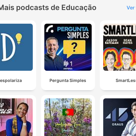
Hosting provided by
Soun
Mais podcasts de Educação
Ver
espolariza
Pergunta Simples
SmartLes