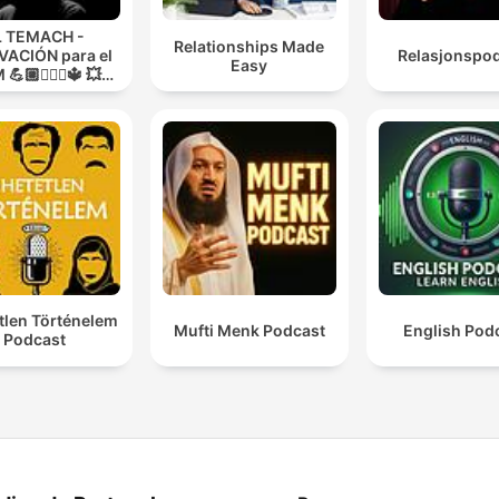
L TEMACH -
Relationships Made
ACIÓN para el
Relasjonspo
Easy
💪🏼🏋🏻‍♀🔱 💥
O GUERRA💥
tlen Történelem
Mufti Menk Podcast
English Pod
Podcast