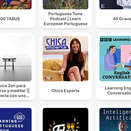
Portuguese Tune
100 TABUS
Podcast | Learn
45 Grau
European Portuguese
ica Zen para
Learning Eng
rse y meditar ||
Chica Esperta
Conversati
ecta con uno
mismo