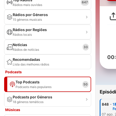
647
Rádios mais ouvidas
Rádios por Géneros
15 géneros musicais
Rádios por Regiões
Rádios locais
Notícias
33
Rádios de notícias
00
Recomendadas
Lista das melhores rádios
Podcasts
Top Podcasts
50
Podcasts mais populares
Episód
Podcasts por Géneros
18 géneros temáticos
-
848
F
Músicas
07 ago. 