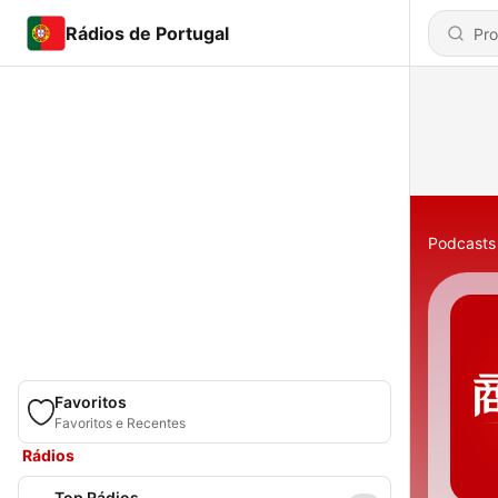
Rádios de Portugal
Podcasts
Favoritos
Favoritos e Recentes
Rádios
Top Rádios