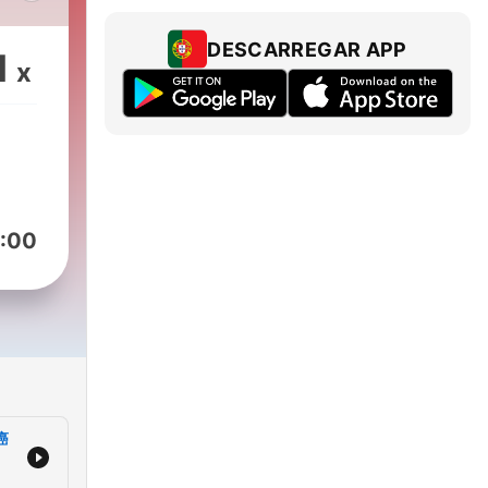
從社
地
DESCARREGAR APP
1
x
的兩
徐瑞
談新
【百
 即
讀書
:00
作，
享好
健康
，輕
前
商業
癌
，解