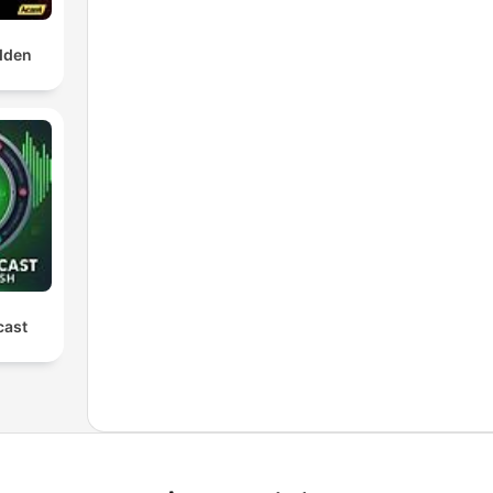
dden
cast