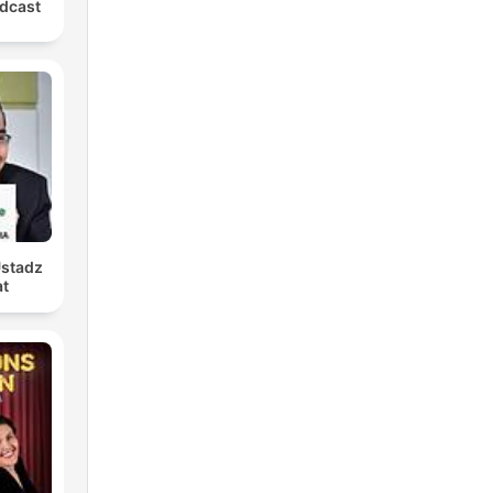
dcast
Ustadz
at