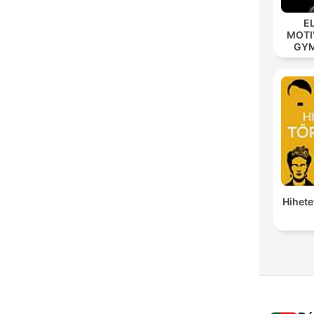
E
MOTIV
GYM 
MOD
Hihete