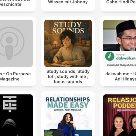
Wissen mit Johnny
Osho Hindi Po
eschichte
Study sounds, Study
s – On Purpose
dakwah.me - 
lofi, study with me ,
Magazine
Adi Hiday
focus sounds