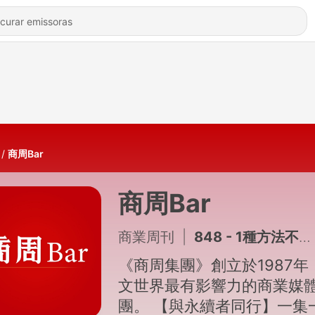
商周Bar
商周Bar
商業周刊
|
848 - 1種方法不花錢也能自救痔瘡！醫師教你不開刀秘訣，還能遠離便祕、大腸癌Feat大腸直腸外科鍾雲霓醫師｜【健康問良醫EP184】
《商周集團》創立於1987年
文世界最有影響力的商業媒
團。 【與永續者同行】一集一個