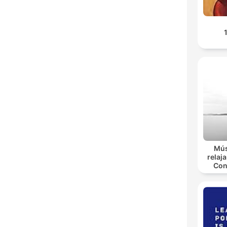
Mús
relaja
Con