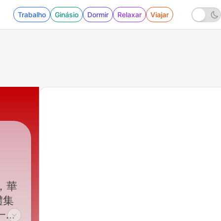
Trabalho
Ginásio
Dormir
Relaxar
Viajar
，華
體集