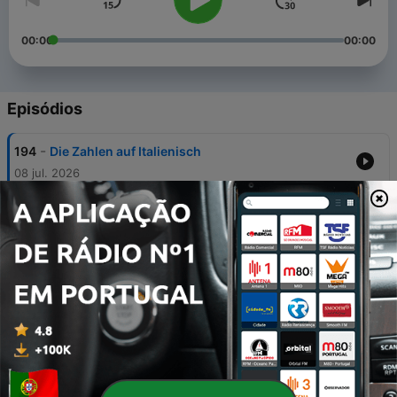
00:00
00:00
Episódios
-
194
Die Zahlen auf Italienisch
08 jul. 2026
-
193
Essere und Avere (Präsens)
07 jul. 2026
-
191
Ausspracheregeln
07 jul. 2026
-
190
Italienisches Alphabet
07 jul. 2026
-
189
Giacomo Leopardi, L'infinito (Poesia)