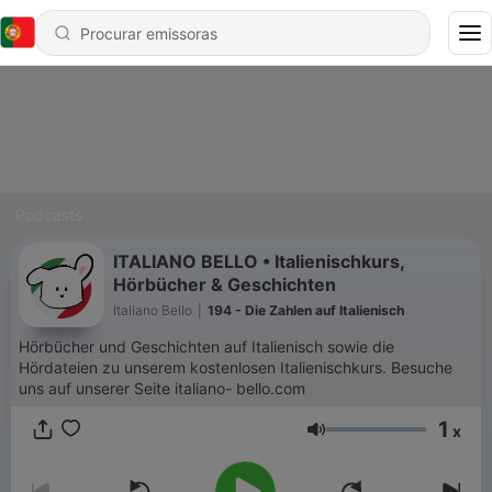
Podcasts
ITALIANO BELLO • Italienischkurs,
Hörbücher & Geschichten
Italiano Bello
|
194 - Die Zahlen auf Italienisch
Hörbücher und Geschichten auf Italienisch sowie die
Hördateien zu unserem kostenlosen Italienischkurs. Besuche
uns auf unserer Seite italiano- bello.com
1
x
Volume