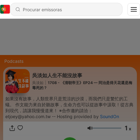
Podcasts
吳淡如人生不能沒故事
吳淡如
|
1708 - 《清朝帝王》EP24 — 同治是得天花還是梅
毒死的？
如果沒有故事，人類世界只是荒涼的沙漠，而我們只是繁忙的工
蟻。 作文能力來自於聽故事，生命力也可以從故事中汲取！從古典
到現代，請讓我慢慢道來！ ※合作邀約請洽：
etjoey@yahoo.com.tw -- Hosting provided by
SoundOn
1
x
Volume