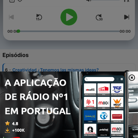
x
el futuro que estamos creando hoy.
Volume
00:00
00:00
Episódios
-
6
Creatividad ¿Tenemos las mismas ideas?
14 jul. 2026
-
5
Futuros siderales
18 jun. 2026
-
4
El futuro se piensa en plural
07 maio 2026
-
3
Todo es energía
09 abr. 2026