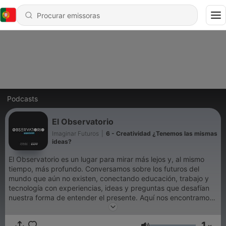
Podcasts
El Observatorio
Imaginar Futuros
|
6 - Creatividad ¿Tenemos las mismas
ideas?
El Observatorio es un lugar para mirar más lejos y, al mismo
tiempo, más profundo. Conversamos sobre los futuros del
mundo que aún no existen, conectando educación, trabajo y
tecnología con experiencias, ideas y preguntas que desafían
nuestra forma de entender el presente. Aquí nos encontramos
con voces que inspiran, incomodan y expanden, para imaginar
juntos escenarios posibles y repensar cómo queremos habitar
1