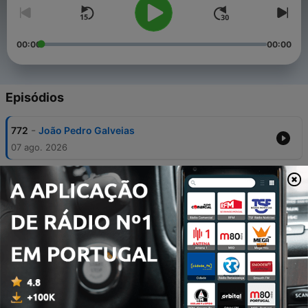
00:00
00:00
Episódios
-
772
João Pedro Galveias
07 ago. 2026
-
771
Zé Pedro Vasconcelos, Mafalda Santos,
Madalena Santos
31 jul. 2026
-
770
Filipa Almeida Mendes, Sérgio Alves, Ricardo
Sérgio
24 jul. 2026
-
769
David Erlich, Pedro Miguel Ribeiro, Gonçalo
Breda Marques