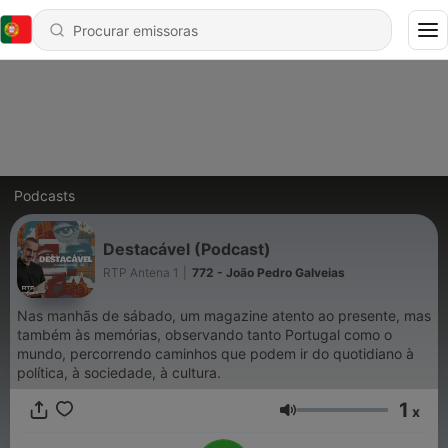
Podcasts
Destacável (Podcast)
RTP Antena 1
|
772 - João Pedro Galveias
Nas manhãs de sábado, um magazine atento ao presente, mas
também às memórias, observando tanto Portugal como o
mundo, percorrendo caminhos que podem ir do quotidiano à
política, à sociedade, à cultura.
1
x
Volume