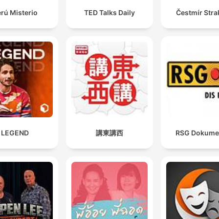
rú Misterio
TED Talks Daily
Čestmír Stra
LEGEND
講東講西
RSG Dokume