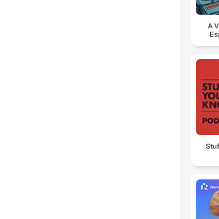
A V
Es
Stu