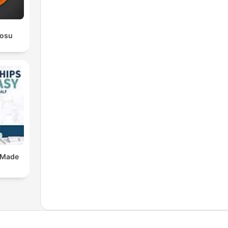
rosu
 Made