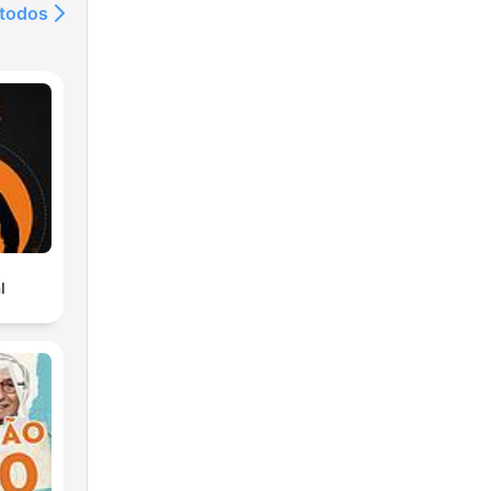
 todos
l