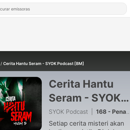
Cerita Hantu Seram - SYOK Podcast [BM]
Cerita Hantu
Seram - SYOK
Podcast [BM]
SYOK Podcast
|
168 - Penampakan Sosok Gelap | Cerita Hantu Seram S5EP30
Setiap cerita misteri akan