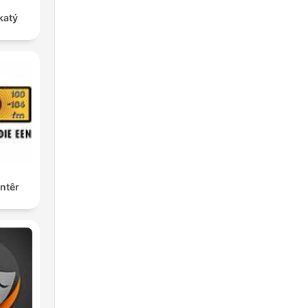
katý
ntêr