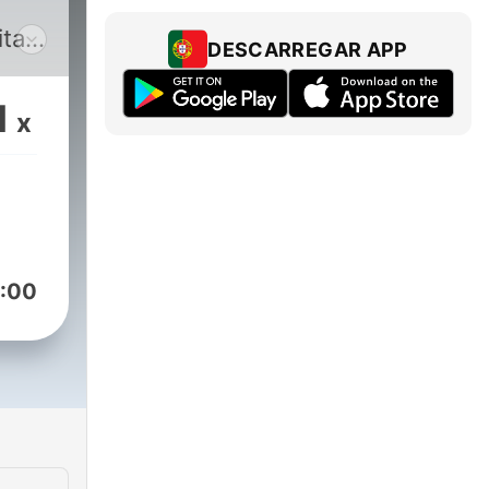
itam
DESCARREGAR APP
ti
1
x
:00
mel