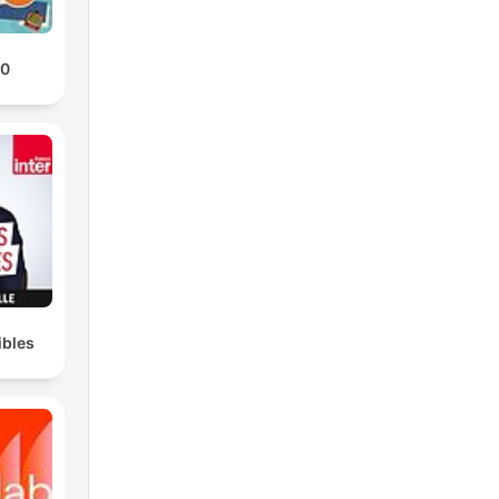
40
ibles