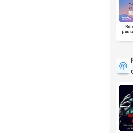
Ren
pess
im