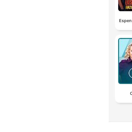
Espen
C