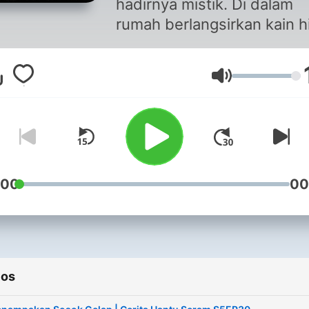
hadirnya mistik. Di dalam
rumah berlangsirkan kain h
ini menjadi saksi cerita enti
yang pasti mendebarkan
Volume
disegenap ruang diri.
Berdasarkan kisah-kisah
benar, SYOK Cerita Hantu
Seram menceritakan
pengalaman-pengalaman
seram yang pernah dilalui. Nak
:00
00
sponsor dan kolaborasi? E
ke hello@syok.my atau
WhatsApp 012-2494632
ios