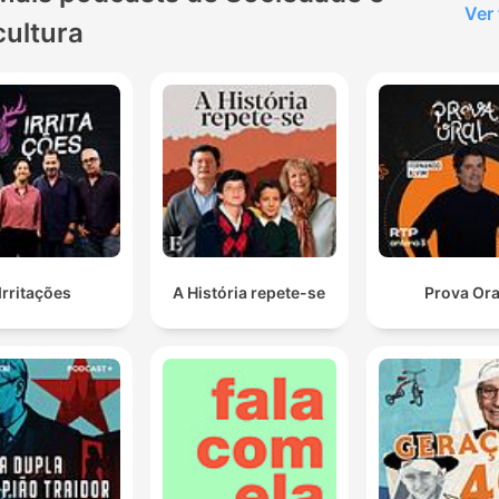
Ver
cultura
Irritações
A História repete-se
Prova Ora