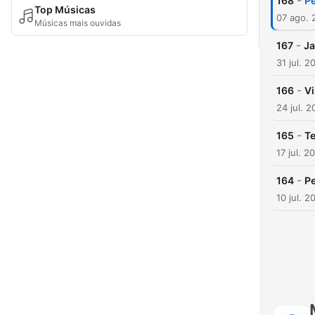
-
168
P
Top Músicas
07 ago. 
Músicas mais ouvidas
-
167
Ja
31 jul. 2
-
166
Vi
24 jul. 
-
165
Te
17 jul. 2
-
164
Pe
10 jul. 2