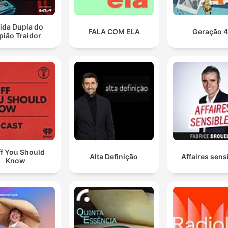
ida Dupla do
FALA COM ELA
Geração 
pião Traidor
ff You Should
Alta Definição
Affaires sens
Know