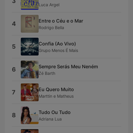
3
Luca Argel
Entre o Céu e o Mar
4
Rodrigo Bella
Confia (Ao Vivo)
5
Grupo Menos É Mais
Sempre Serás Meu Neném
6
Zé Barth
Eu Quero Muito
7
Marttin e Matheus
Tudo Ou Tudo
8
Adriana Lua