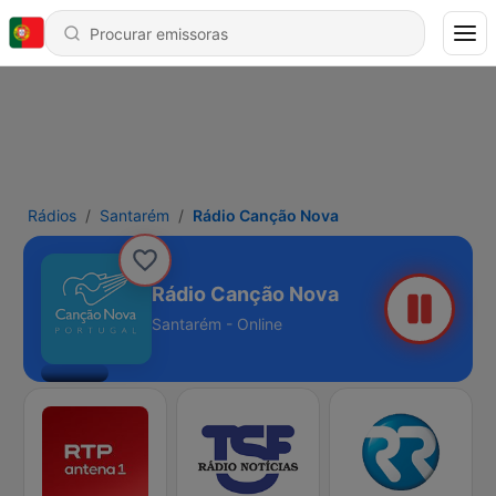
Rádios
Santarém
Rádio Canção Nova
Rádio Canção Nova
Santarém - Online