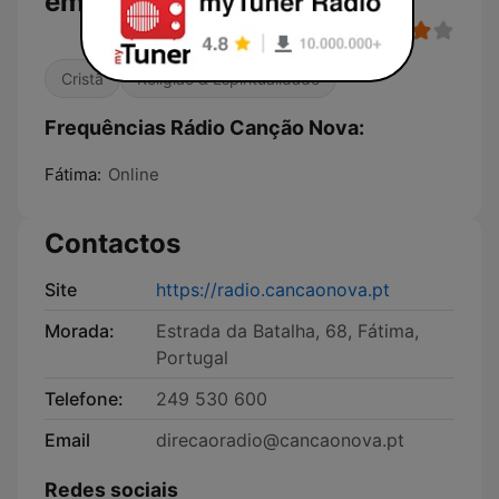
em Direto
Cristã
Religião & Espiritualidade
Frequências Rádio Canção Nova:
Fátima:
Online
Contactos
Site
https://radio.cancaonova.pt
Morada:
Estrada da Batalha, 68, Fátima,
Portugal
Telefone:
249 530 600
Email
direcaoradio@cancaonova.pt
Redes sociais