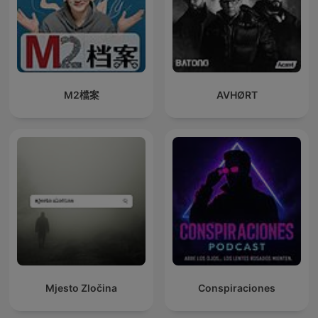
M2檔案
AVHØRT
Mjesto Zločina
Conspiraciones