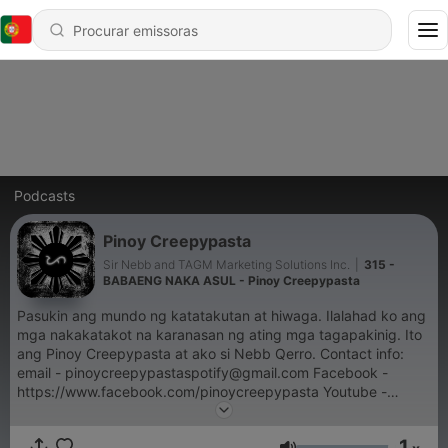
Podcasts
Pinoy Creepypasta
Sir Nebb and TAGM Marketing Solutions Inc.
|
315 -
BABAENG NAKA ASUL - Pinoy Creepypasta
Pasukin ang mundo ng katatakutan at hiwaga. Ilalahad ko ang
mga nakakatakot na karanasan ng ating mga tagapakinig. Ito
ang Pinoy Creepypasta at ako si Nebb Qerro. Contact info:
email - pinoycreepypastaspotify@gmail.com Facebook -
https://www.facebook.com/pinoycreepypasta Youtube -
https://www.youtube.com/@PinoyCreepypasta
1