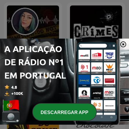
À Regarder Après Minuit,
CRIMES • Histoires Vraies
le podcast true crime
DESCARREGAR APP