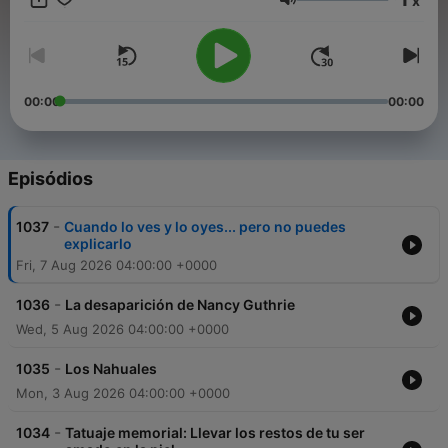
x
listo para ayudarlos a resolver estos misterios? #SoyEnigmático
Volume
00:00
00:00
Episódios
-
1037
Cuando lo ves y lo oyes... pero no puedes
explicarlo
Fri, 7 Aug 2026 04:00:00 +0000
-
1036
La desaparición de Nancy Guthrie
Wed, 5 Aug 2026 04:00:00 +0000
-
1035
Los Nahuales
Mon, 3 Aug 2026 04:00:00 +0000
-
1034
Tatuaje memorial: Llevar los restos de tu ser