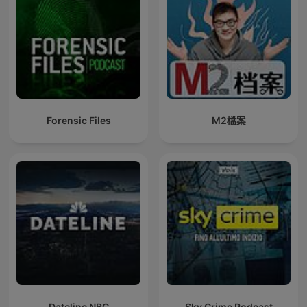
Forensic Files
M2檔案
Dateline NBC
Sky Crime Podcast