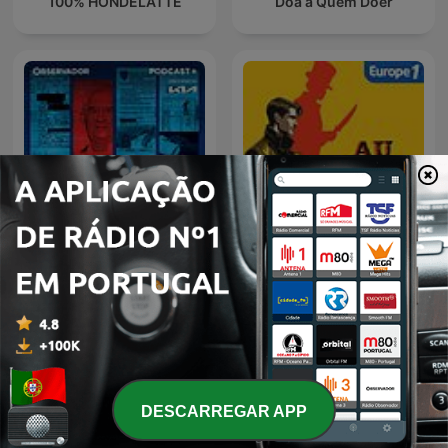
100% HONDELATTE
Doa a Quem Doer
Os Ficheiros do Caso
Au Coeur du Crime
Carlos Castro
DESCARREGAR APP