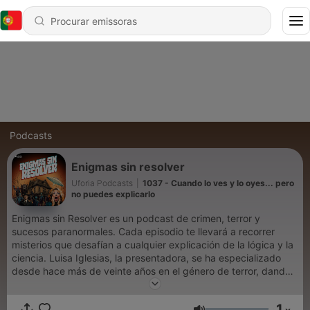
Podcasts
Enigmas sin resolver
Uforia Podcasts
|
1037 - Cuando lo ves y lo oyes... pero
no puedes explicarlo
Enigmas sin Resolver es un podcast de crimen, terror y
sucesos paranormales. Cada episodio te llevará a recorrer
misterios que desafían a cualquier explicación de la lógica y la
ciencia. Luisa Iglesias, la presentadora, se ha especializado
desde hace más de veinte años en el género de terror, dando
conferencias por todo México y Centroamérica. Fernando
Santamaría, copresentador, es experto en psicofonías. ¿Estás
1