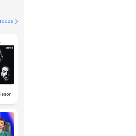
 todos
missor