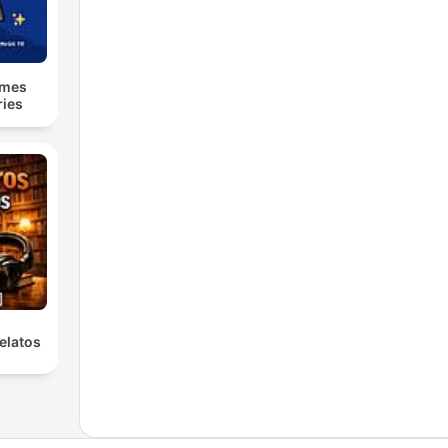
lmes
ries
elatos