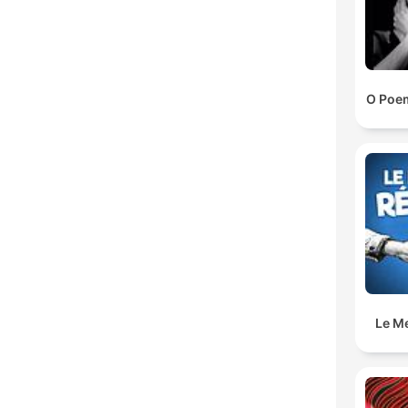
O Poem
Le M