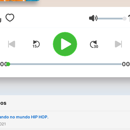
Volume
:00
00
ios
ando no mundo HIP HOP.
2021