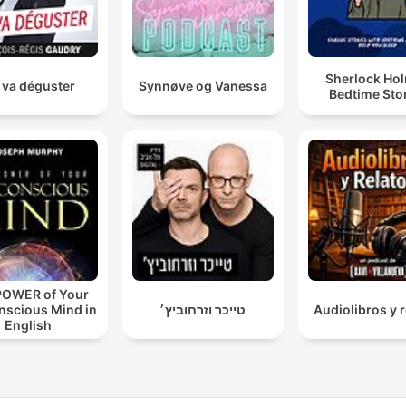
Sherlock Ho
 va déguster
Synnøve og Vanessa
Bedtime Sto
POWER of Your
nscious Mind in
טייכר וזרחוביץ׳
Audiolibros y r
English