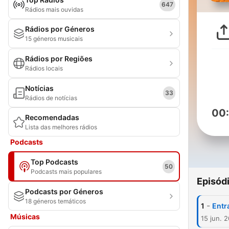
647
Rádios mais ouvidas
Rádios por Géneros
15 géneros musicais
Rádios por Regiões
Rádios locais
Notícias
33
Rádios de notícias
00
Recomendadas
Lista das melhores rádios
Podcasts
Top Podcasts
50
Podcasts mais populares
Episód
Podcasts por Géneros
18 géneros temáticos
-
1
Entr
Músicas
15 jun. 