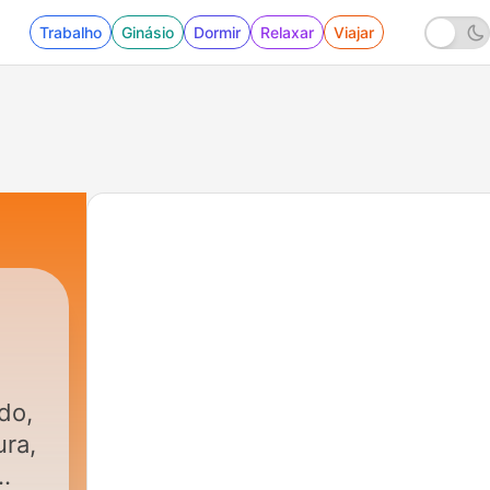
Trabalho
Ginásio
Dormir
Relaxar
Viajar
do,
ura,
.