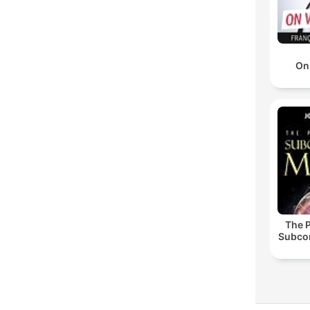
On
The 
Subco