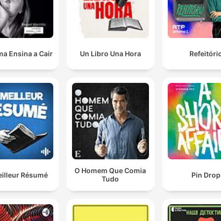
a Ensina a Cair
Un Libro Una Hora
Refeitóri
O Homem Que Comia
eilleur Résumé
Pin Drop
Tudo