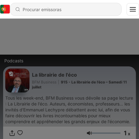
Podcasts
La librairie de l'éco
BFM Business
|
915 - La librairie de l’éco – Samedi 11
juillet
Tous les week-end, BFM Business vous dévoile sa page lecture
: La Librairie de l'éco. Auteurs, économistes, professeurs… les
invités d'Emmanuel Lechypre débattent avec lui, afin de vous
faire découvrir les livres incontournables pour mieux
comprendre et appréhender les grands enjeux de l'économie.
1
x
Volume