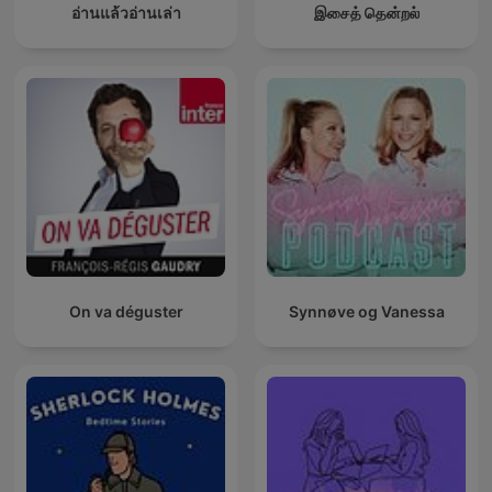
อ่านแล้วอ่านเล่า
இசைத் தென்றல்
On va déguster
Synnøve og Vanessa