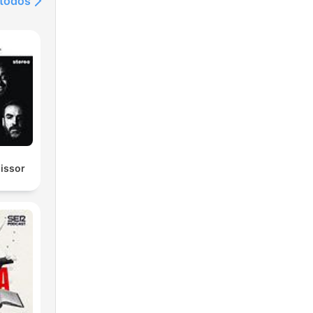
 todos
missor