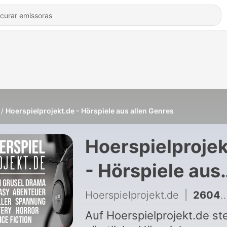
Hoerspielprojekt.de - Hörspiele aus allen Genres
Hoerspielprojek
- Hörspiele aus
allen Genres
Hoerspielprojekt.de
|
2604 - Dunkelheit
Auf Hoerspielprojekt.de st