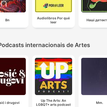
Audiolibros Por qué
Bn
Наші детек
leer
Podcasts internacionais de Artes
Up The Arts: An
sić i drugovi
Mm.
LGBQT+ arts podcast