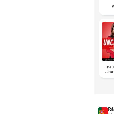
The T
Jane 
Rá