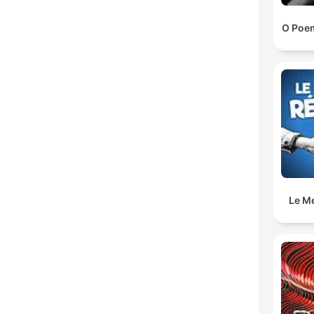
O Poem
Le M