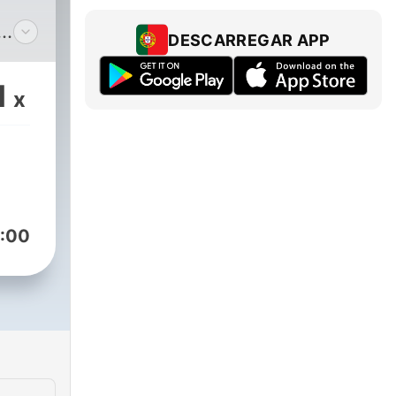
DESCARREGAR APP
en
1
x
ity
und
:00