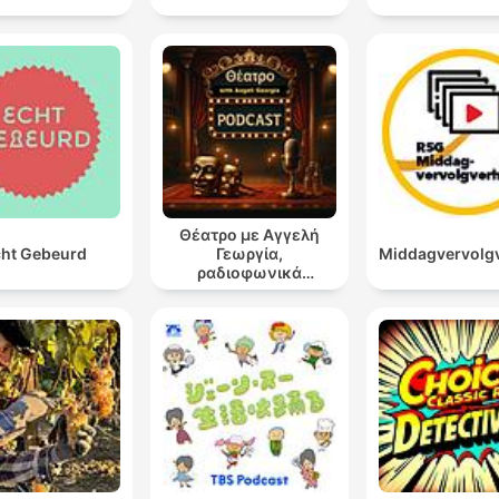
Θέατρο με Αγγελή
ht Gebeurd
Γεωργία,
Middagvervolg
ραδιοφωνικά
θεατρικά έργα