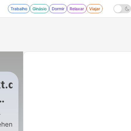
Trabalho
Ginásio
Dormir
Relaxar
Viajar
t.de
ehen