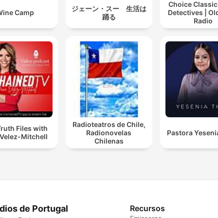
Choice Classic
ジェーン・スー 生活は
Wine Camp
Detectives | O
踊る
Radio
Radioteatros de Chile,
ruth Files with
Radionovelas
Pastora Yeseni
Velez-Mitchell
Chilenas
dios de Portugal
Recursos