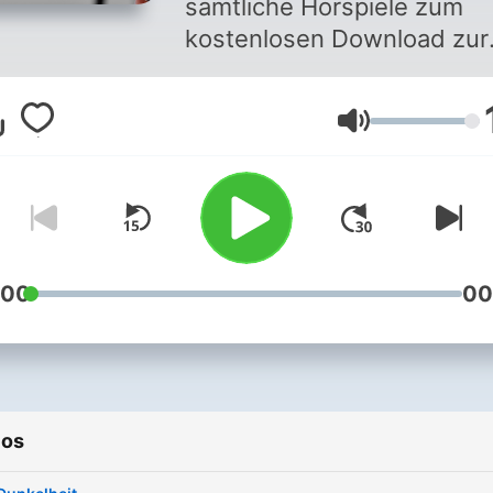
sämtliche Hörspiele zum
kostenlosen Download zur
Verfügung, alle Produktion
entstehen in der
Volume
angeschlossenen Commun
unter www.hoer-talk.de – 
jeder kann mitmachen!
:00
00
ios