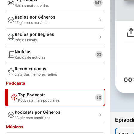
647
Rádios mais ouvidas
Rádios por Géneros
15 géneros musicais
Rádios por Regiões
Rádios locais
Notícias
33
Rádios de notícias
Recomendadas
Lista das melhores rádios
00
Podcasts
Top Podcasts
50
Podcasts mais populares
Podcasts por Géneros
18 géneros temáticos
Episód
Músicas