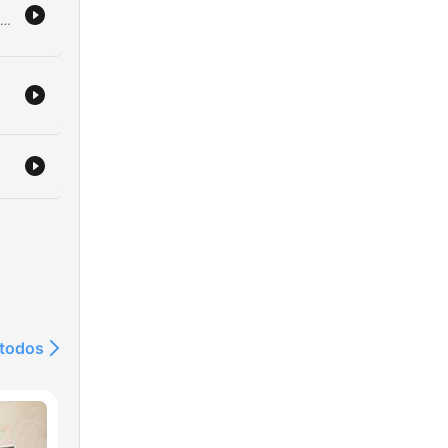
Deze aflevering behandelt twee verschillende strafzaken. Eerst wordt de proformazitting in de zaak Lisa besproken, waarbij de focus ligt op de vraag of politieagenten onrechtmatig gegevens hebben ingezien. Vervolgens staat de moordzaak rondom Peter van Dongen centraal, waarbij financiële uitbuiting door Wijnand de El leidde tot een crimineel plan. De podcast belicht de reconstructie van de aanslag, de tegenstrijdige verklaringen tijdens de rechtszaak en de uiteindelijke veroordelingen die lager uitvielen dan de eisen van het Openbaar Ministerie. Ook wordt ingegaan op de nasleep van de zaak en de mogelijkheid van hoger beroep.
at
.
n
en.
m
 todos
n