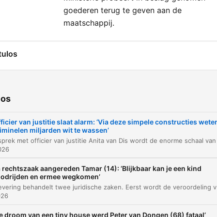
goederen terug te geven aan de
maatschappij.
tulos
Introductie Heterdaad
00:00:01
Gesprek met Anita van Dis over crimineel
00:01:05
ios
vermogen
Introductie Anita van Dis
00:43:52
ficier van justitie slaat alarm: ‘Via deze simpele constructies wete
iminelen miljarden wit te wassen’
Het teruggeven van goederen aan de
00:44:16
maatschappij
2026
lique num capítulo para ir diretamente ao momento no episódio.
 rechtszaak aangereden Tamar (14): ‘Blijkbaar kan je een kind
odrijden en ermee wegkomen’
aques
Deze aflevering behandelt twee juridische zaken. Eerst wor
026
Alleen blijft de voorlopige conclusie dat het maar het
e droom van een tiny house werd Peter van Dongen (68) fataal’
topje van de ijsberg is.