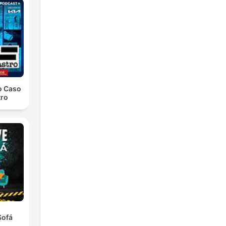
o Caso
tro
Sofá