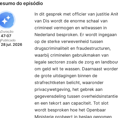
esumo do episódio
In dit gesprek met officier van justitie Ani
van Dis wordt de enorme schaal van
crimineel vermogen en witwassen in
Duração
Nederland besproken. Er wordt ingegaan
47:07
Publicado
op de sterke verwevenheid tussen
28 jul. 2026
drugscriminaliteit en fraudestructuren,
waarbij criminelen gebruikmaken van
legale sectoren zoals de zorg en landbo
om geld wit te wassen. Daarnaast worde
de grote uitdagingen binnen de
strafrechtketen belicht, waaronder
privacywetgeving, het gebrek aan
gegevensdeling tussen overheidsinstantie
en een tekort aan capaciteit. Tot slot
wordt besproken hoe het Openbaar
Ministerie probeert in beslag genomen