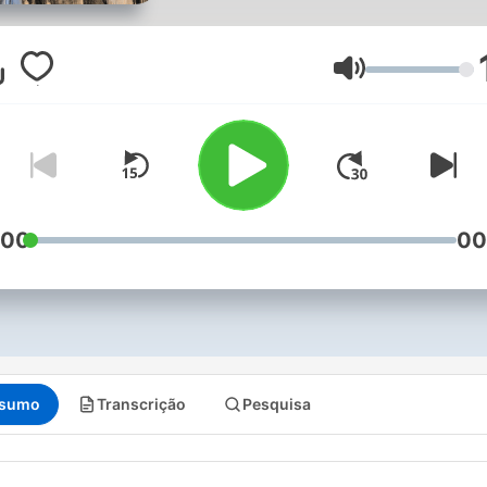
Saskia Belleman en
presentator Wilson Boldewi
Volume
:00
00
sumo
Transcrição
Pesquisa