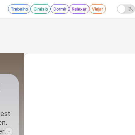
Trabalho
Ginásio
Dormir
Relaxar
Viajar
d
eest
en.
er