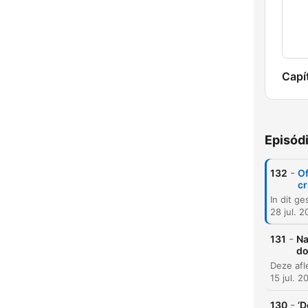
Capí
Episód
-
132
Of
cr
28 jul. 
C
-
131
Na
do
Dest
15 jul. 2
-
130
‘D