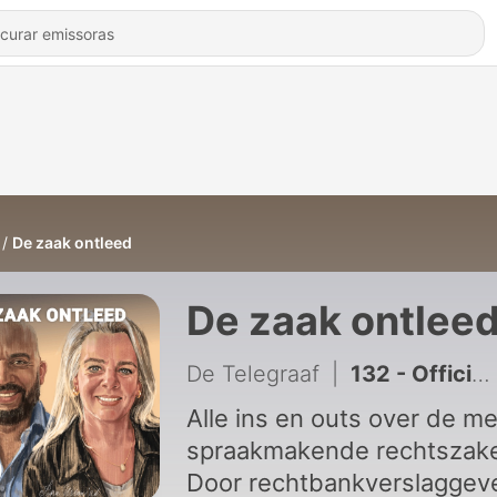
De zaak ontleed
De zaak ontlee
De Telegraaf
|
132 - Officier van justitie slaat alarm: ‘Via deze simpele constructies weten criminelen miljarden wit te wassen’
Alle ins en outs over de m
spraakmakende rechtszak
Door rechtbankverslaggev