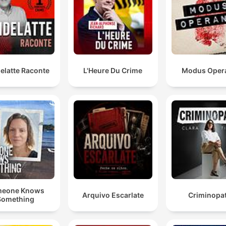
Capaciteit is altijd een probleem. In de hele
strafrechtketen.
00:35:20 · De spreker geeft aan dat er niet zozeende een
gebrek aan expertise is, maar dat er te weinig mensen
beschikbaar zijn om alle transacties te onderzoeken.
elatte Raconte
L'Heure Du Crime
Modus Oper
Het afgelopen jaar hebben we op een bepaald mome
gezegd... we moeten ook wat teruggeven aan de
maatschappij.
00:44:38 · Anita van Dis legt uit hoe het OM probeert om
afgepakt goederen nuttig in te zetten voor de samenleving.
eone Knows
Arquivo Escarlate
Criminopat
Something