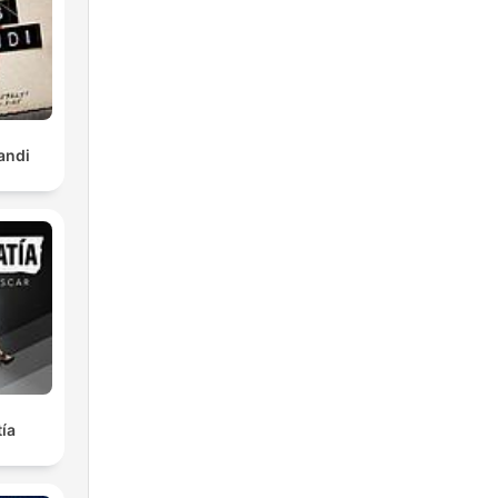
andi
nt
ía