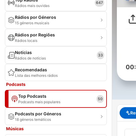
647
Rádios mais ouvidas
Rádios por Géneros
15 géneros musicais
Rádios por Regiões
Rádios locais
Notícias
33
Rádios de notícias
00
Recomendadas
Lista das melhores rádios
Podcasts
Top Podcasts
50
Podcasts mais populares
Re
Podcasts por Géneros
18 géneros temáticos
Músicas