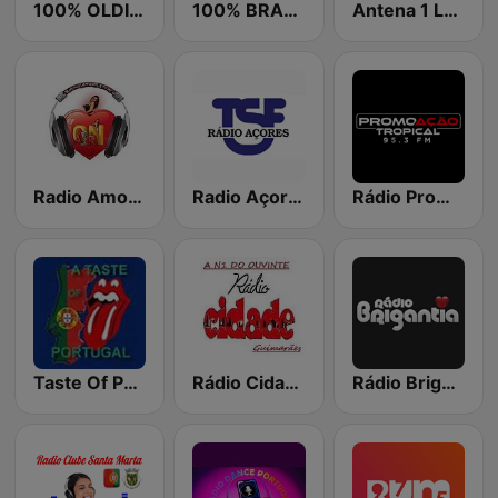
100% OLDIES
100% BRASIL
Antena 1 Lusitânia
Radio Amor Eterno
Radio Açores TSF
Rádio PromoAção Tropical 95.3 FM
Taste Of Portugal Radio
Rádio Cidade Guimaraes
Rádio Brigantia