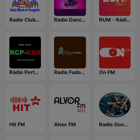
Radio Clube Santa Marta
Radio Dance Portugal
RUM - Rádio Universitária do Minho
Rádio Portuguesa do VAR
Radio Fado de Coimbra
On FM
Hit FM
Alvor FM
Radio Gondomar Mix