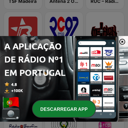
TSF Madeira
Antena 2 Ópera
RUC – Rádio Universidade de Coimbra
RÁDIO REGIONAL
Rádio Clube de Lamego
Radio Metal On - 80s HNH
Rádio Cantinho da Madeira
RFI em Português
Rádio Popular
DESCARREGAR APP