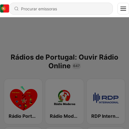
Rádios de Portugal: Ouvir Rádio
Online
647
Rádio Portugal Star
Rádio Moderna Portugal
RDP Internacional