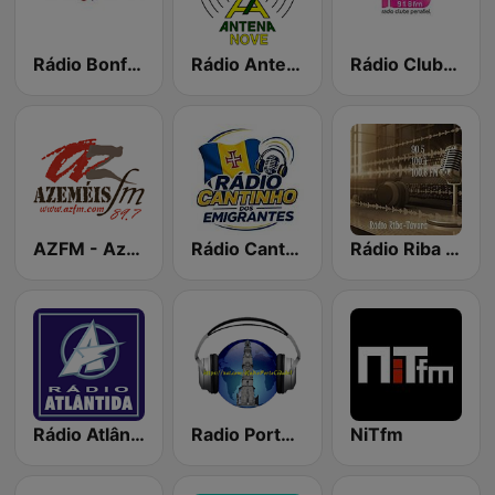
Rádio Bonfim
Rádio Antena Nove
Rádio Clube Penafiel
AZFM - Azeméis FM
Rádio Cantinho dos Emigrantes
Rádio Riba – Távora
Rádio Atlântida
Radio Porto Cidade
NiTfm