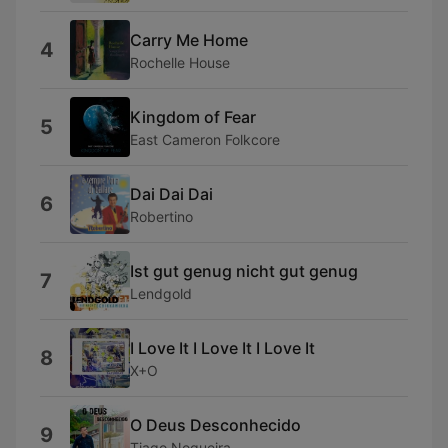
Carry Me Home
4
Rochelle House
Kingdom of Fear
5
East Cameron Folkcore
Dai Dai Dai
6
Robertino
Ist gut genug nicht gut genug
7
Lendgold
I Love It I Love It I Love It
8
X+O
O Deus Desconhecido
9
Tiago Nogueira