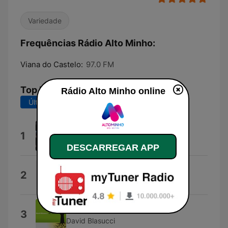
Variedade
Frequências Rádio Alto Minho:
Viana do Castelo:
97.0 FM
Top Músicas
Rádio Alto Minho online
Últimos 7 dias
Últimos 30 dias
Mauvais Djo #1
1
DJO
DESCARREGAR APP
MAYBE.
2
SIENNA SPIRO
Gone Gone Gone
3
David Blasucci