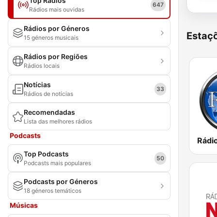
Top Rádios
647
Rádios mais ouvidas
Rádios por Géneros
Estaçõ
15 géneros musicais
Rádios por Regiões
Rádios locais
Notícias
33
Rádios de notícias
Recomendadas
Lista das melhores rádios
Podcasts
Top Podcasts
50
Podcasts mais populares
Podcasts por Géneros
18 géneros temáticos
Músicas