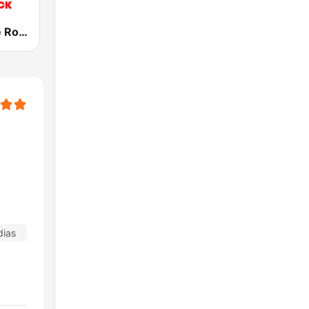
RFM - On the Rock
dias