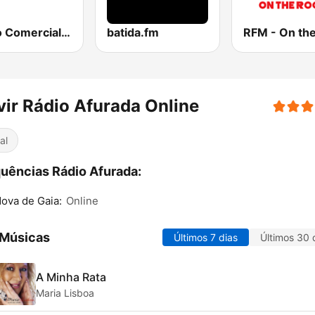
Rádio Comercial 90s
batida.fm
ir Rádio Afurada Online
al
uências Rádio Afurada:
Nova de Gaia:
Online
 Músicas
Últimos 7 dias
Últimos 30 
A Minha Rata
Maria Lisboa