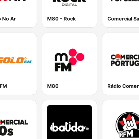
o No Ar
M80 - Rock
 FM
M80