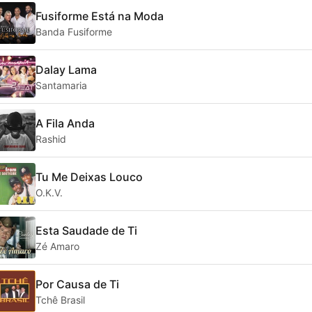
Fusiforme Está na Moda
Banda Fusiforme
Dalay Lama
Santamaria
A Fila Anda
Rashid
Tu Me Deixas Louco
O.K.V.
Esta Saudade de Ti
Zé Amaro
Por Causa de Ti
Tchê Brasil