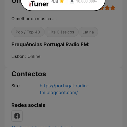
Online
O melhor da musica ....
Pop / Top 40
Hits Clássicos
Latina
Frequências Portugal Radio FM:
Lisbon:
Online
Contactos
Site
https://portugal-radio-
fm.blogspot.com/
Redes sociais