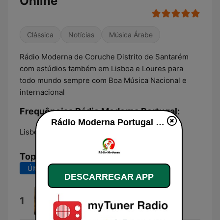
Online
Clássica
Notícias
Música Árabe
Rádio Moderna de Coruche Distrito de Santarém
com estúdios também em Lisboa e Loures para
todo mundo sempre com Boa Música Nacional e
internacional
Frequências Rádio Moderna Portugal:
Rádio Moderna Portugal online
Lisbon:
Online
Top Músicas
Últimos 7 dias
Últimos 30 dias
DESCARREGAR APP
Bem Vindos
1
R3ckzet & Walker Silva