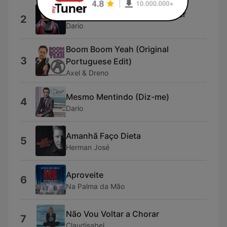
Se o Teu Coração Não Me Quer
2
Dario
Boom Boom Yeah (Original
3
Portuguese Edit)
Axel & Dreno
Mesmo Mentindo (Diz-me)
4
Dario
Amanhã Faço Dieta
5
Herman José
Aproveite
6
Na Palma da Mão
Não Vou Voltar a Chorar
7
Claudisabel