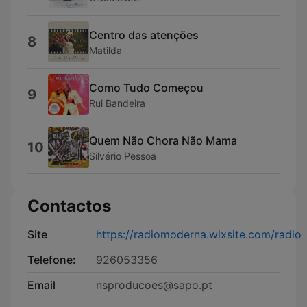
Centro das atenções
8
Matilda
Como Tudo Começou
9
Rui Bandeira
Quem Não Chora Não Mama
10
Silvério Pessoa
Contactos
Site
https://radiomoderna.wixsite.com/radio
Telefone:
926053356
Email
nsproducoes@sapo.pt