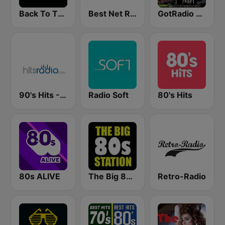
Back To The 80's Radio
Best Net Radio - 80s and 90s Mix
GotRadio - Rockin' 80's
90's Hits - Hits Radio
Radio Soft
80's Hits
80s ALIVE
The Big 80s Station
Retro-Radio