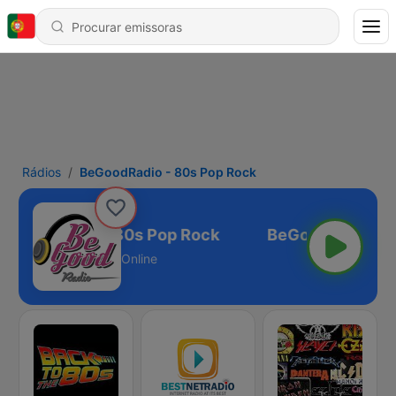
Rádios
BeGoodRadio - 80s Pop Rock
eGoodRadio - 80s Pop Rock
Online