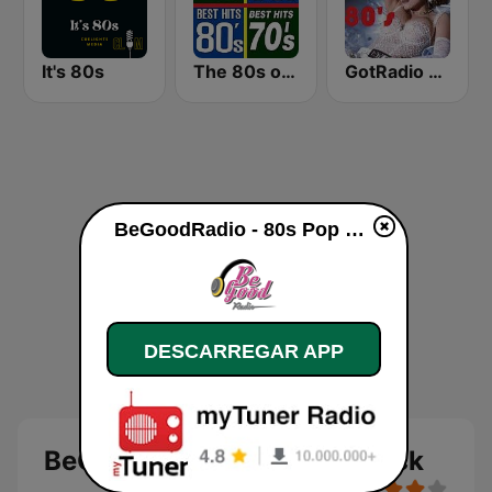
It's 80s
The 80s on the 80s
GotRadio - 80s
BeGoodRadio - 80s Pop Rock online
DESCARREGAR APP
BeGoodRadio - 80s Pop Rock