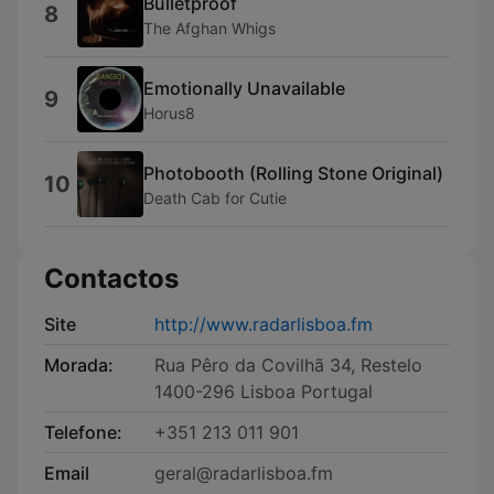
Bulletproof
8
The Afghan Whigs
Emotionally Unavailable
9
Horus8
Photobooth (Rolling Stone Original)
10
Death Cab for Cutie
Contactos
Site
http://www.radarlisboa.fm
Morada:
Rua Pêro da Covilhã 34, Restelo
1400-296 Lisboa Portugal
Telefone:
+351 213 011 901
Email
geral@radarlisboa.fm