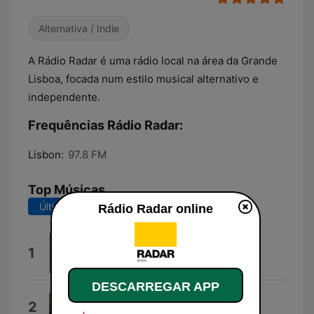
Alternativa / Indie
A Rádio Radar é uma rádio local na área da Grande
Lisboa, focada num estilo musical alternativo e
independente.
Frequências Rádio Radar:
Lisbon:
97.8 FM
Top Músicas
Últimos 7 dias
Últimos 30 dias
Rádio Radar online
Keep Moving
1
Jungle
DESCARREGAR APP
A&E (Maps Remix)
2