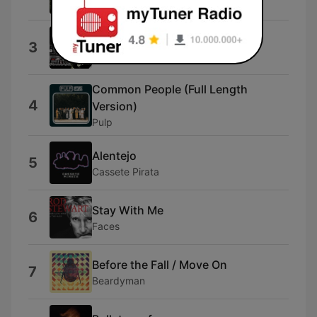
Goldfrapp
Nice Mover (VV Edit)
3
Zeus B. Held
Common People (Full Length
4
Version)
Pulp
Alentejo
5
Cassete Pirata
Stay With Me
6
Faces
Before the Fall / Move On
7
Beardyman