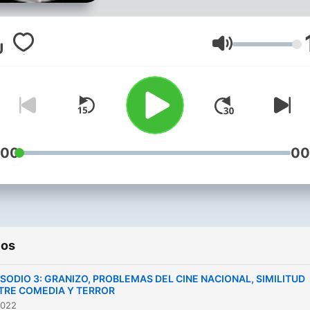
charla entre amigos.
Conducción de Nico Greco
junto a Juan Ortiz. Ademá
Volume
muchos invitados.
:00
00
ios
ISODIO 3: GRANIZO, PROBLEMAS DEL CINE NACIONAL, SIMILITUD
TRE COMEDIA Y TERROR
2022