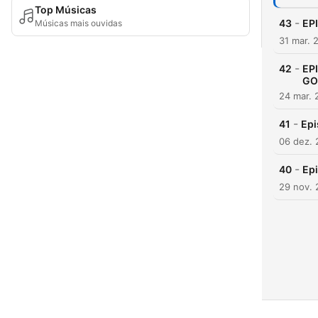
Top Músicas
-
43
EP
Músicas mais ouvidas
31 mar. 
-
42
EP
GO
24 mar. 
-
41
Epi
06 dez. 
-
40
Epi
29 nov. 