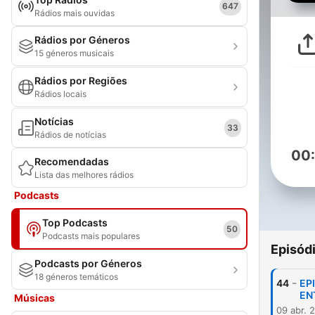
647
Rádios mais ouvidas
Rádios por Géneros
15 géneros musicais
Rádios por Regiões
Rádios locais
Notícias
33
Rádios de notícias
00
Recomendadas
Lista das melhores rádios
Podcasts
Top Podcasts
50
Podcasts mais populares
Episód
Podcasts por Géneros
18 géneros temáticos
-
44
EP
EN
Músicas
09 abr. 