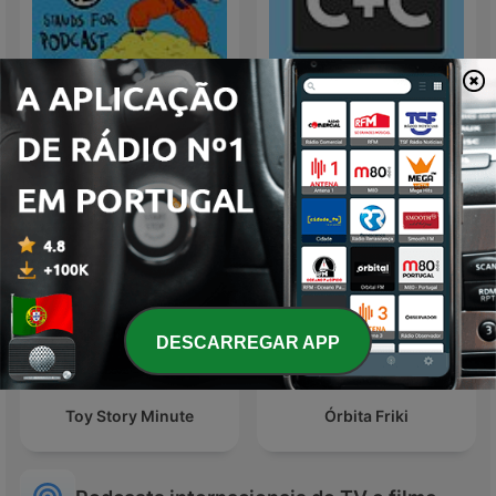
Dragon Ball P
C+C Movie Factory
DESCARREGAR APP
Toy Story Minute
Órbita Friki