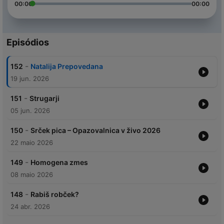
00:00
00:00
Episódios
-
152
Natalija Prepovedana
19 jun. 2026
-
151
Strugarji
05 jun. 2026
-
150
Srček pica – Opazovalnica v živo 2026
22 maio 2026
-
149
Homogena zmes
08 maio 2026
-
148
Rabiš robček?
24 abr. 2026