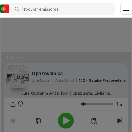
Podcasts
Opazovalnica
Jure Godler in Anže Tomić
|
152 - Natalija Prepovedana
Jure Godler in Anže Tomić opazujeta. Življenje.
1
x
Volume