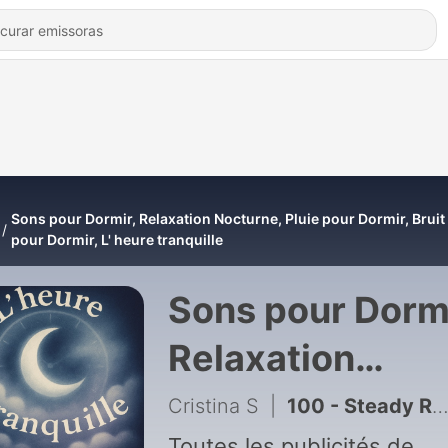
Sons pour Dormir, Relaxation Nocturne, Pluie pour Dormir, Bruit
pour Dormir, L' heure tranquille
Sons pour Dormi
Relaxation
Nocturne, Pluie
Cristina S
|
100 - Steady Rain for Effortless Relaxation and Sleep (10 Hours)
Toutes les publicités de