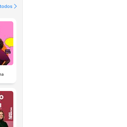
 todos
mme
e
s.
haque
tte
ma
us
nt
ous
est