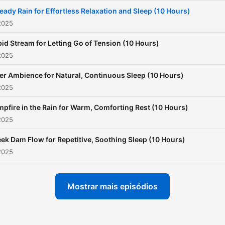
penser. En entrant dans
eady Rain for Effortless Relaxation and Sleep (10 Hours)
L’heure tranquille, vous av
2025
peut-être déjà senti la nat
id Stream for Letting Go of Tension (10 Hours)
s’étendre autour de vous
2025
comme une pièce familière
er Ambience for Natural, Continuous Sleep (10 Hours)
une pièce où la journée se
2025
défait enfin. C’est là que la
première étincelle d’énergi
pfire in the Rain for Warm, Comforting Rest (10 Hours)
2025
douce revient, accompagn
d’une petite vague de
ek Dam Flow for Repetitive, Soothing Sleep (10 Hours)
gratitude, comme si votre
2025
corps vous remerciait de v
offrir ce moment que vous
Mostrar mais episódios
repoussez trop souvent. Et
dans cette accalmie, vous