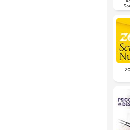
| R
So
Storie
For
ZO