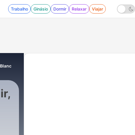
Trabalho
Ginásio
Dormir
Relaxar
Viajar
 Blanc
r,