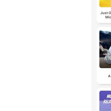
Just O
Mi
A