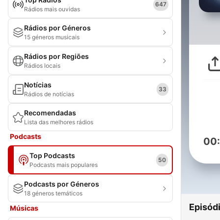
647
Rádios mais ouvidas
Rádios por Géneros
15 géneros musicais
Rádios por Regiões
Rádios locais
Notícias
33
Rádios de notícias
Recomendadas
Lista das melhores rádios
Podcasts
00
Top Podcasts
50
Podcasts mais populares
Podcasts por Géneros
18 géneros temáticos
Episód
Músicas