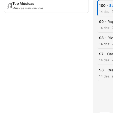
Top Músicas
-
100
St
Músicas mais ouvidas
14 dez. 
-
99
Rap
14 dez. 
-
98
Riv
14 dez. 
-
97
Cam
14 dez. 
-
96
Cre
14 dez. 