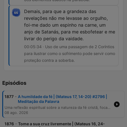
Demais, para que a grandeza das
revelações não me levasse ao orgulho,
foi-me dado um espinho na carne, um
anjo de Satanás, para me esbofetear e me
livrar do perigo da vaidade.
00:05:34 · Uso de uma passagem de 2 Coríntios
para ilustrar como o sofrimento pode servir como
proteção contra a soberba.
Episódios
-
1877
A humildade da fé | (Mateus 17, 14-20) #2796 |
Meditação da Palavra
Uma reflexão espiritual sobre a natureza da fé cristã, focando na necessidade de conciliar o poder de realizar milagres com a humildade. O conteúdo explora passagens bíblicas como Mateus 17 e as interpretações de Santo Agostinho para argumentar que uma fé capaz de mover montanhas não deve ser acompanhada pelo orgulho ou pela vaidade. A mensagem utiliza analogias como o grão de mostarda e a montanha para ilustrar a relação entre a magnitude dos desafios e a simplicidade necessária no coração do fiel. O episódio convida os ouvintes a buscares uma fé que, embora poderosa para operar grandes feitos, permaneça livre da soberba.
08 ago. 2026
-
1876
Tome a sua cruz livremente | (Mateus 16, 24-