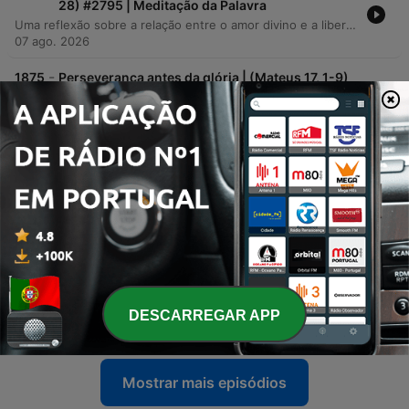
28) #2795 | Meditação da Palavra
Uma reflexão sobre a relação entre o amor divino e a liberdade humana. O conteúdo explora como Deus respeita o livre-arbítrio, permitindo que cada indivíduo escolha seu caminho sem imposições, utilizando passagens bíblicas de Gálatas, Mateus, Eclesiástico e Apocalipse para fundamentar a ideia de que seguir a Cristo é uma decisão voluntária que exige renúncia, mas que traz recompensa.
07 ago. 2026
-
1875
Perseverança antes da glória | (Mateus 17, 1-9)
#2794 | Meditação da Palavra
O episódio propõe uma meditação sobre a necessidade de perseverança diante das tribulações para se alcançar a glória espiritual. Através da leitura do Evangelho da Transfiguração, o locutor explora como o desejo de Pedro de permanecer no monte não poderia ignorar o caminho necessário da cruz e do sofrimento. A reflexão é acompanhada por um convite para uma campanha de oração de 40 dias com São Miguel Arcanjo, que ocorrerá de 15 de agosto a 29 de setembro, focada em sacrifício e penitência durante a madrugada.
06 ago. 2026
-
1874
Não desanime | (Mateus 15, 21-28) #2793 |
Meditação da Palavra
Uma reflexão espiritual baseada no Evangelho de Mateus sobre a persistência da mulher cananeia diante do silêncio de Jesus. O episódio explora como o silêncio divino não deve ser interpretado como ausência de resposta, mas como um preparo para o milagre, destacando a importância da fé e da perseverança nas orações. A mensagem também apresenta um convite para um propósito de 40 dias de oração na madrugada, inspirado em São Francisco de Assis, incentivando os fiéis a buscarem socorro celestial e a não desistirem de suas súplicas mesmo diante das tribulações.
05 ago. 2026
-
1873
As prefigurações de Cristo no Antigo
Testamento | Parte 26 | Luz para os meus
passos | #76
Este episódio explora as prefigurações de Cristo no Antigo Testamento, analisando como elementos como o maná e a Arca da Aliança antecipam a Eucaristia e a Encarnação. A discussão detalha a tipologia bíblica presente nos profetas, com foco especial no sinal de Jonas, na conexão espiritual entre Elias e João Batista, e nas profecias do servo sofredor em Isaías.
DESCARREGAR APP
04 ago. 2026
Mostrar mais episódios