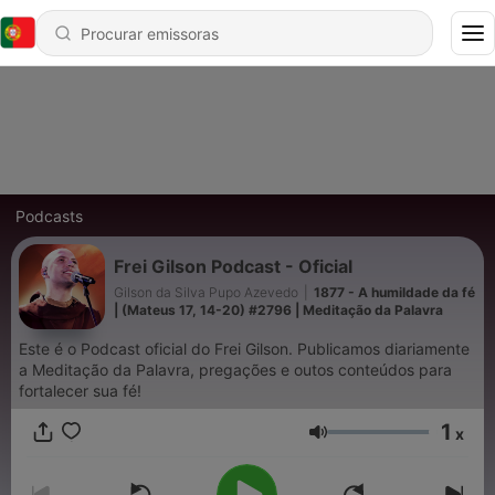
Podcasts
Frei Gilson Podcast - Oficial
Gilson da Silva Pupo Azevedo
|
1877 - A humildade da fé
| (Mateus 17, 14-20) #2796 | Meditação da Palavra
Este é o Podcast oficial do Frei Gilson. Publicamos diariamente
a Meditação da Palavra, pregações e outos conteúdos para
fortalecer sua fé!
1
x
Volume