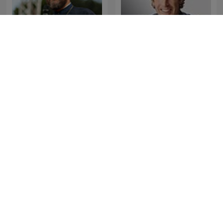
Părintele Constantin
Joel Osteen Podcast
Necula - Conferințe
Al-Quran Al-kareem
Ed Lapiz