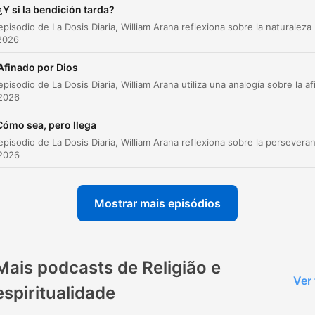
aques
¿Y si la bendición tarda?
En este episodio de La Dosis Diaria, William Aran
¿y entonces cómo usted puede saber algo de Cristo 
2026
de Dios si nunca lo ha probado?
Afinado por Dios
00:01:19 · El orador utiliza la pregunta del hombre en la paráb
para ilustrar que la fe requiere una experiencia personal con
 2026
Dios.
Cómo sea, pero llega
Bendito el hombre que confía en el Señor y pone su
 2026
confianza en Él. Será como un árbol plantado junto al
agua que extiende sus raíces hacia la corriente.
00:01:57 · Se cita una enseñanza bíblica para describir la
Mostrar mais episódios
estabilidad de quienes dependen de Dios.
Cuando paso por cualquier circunstancia lo mejor qu
Mais podcasts de Religião e
me pudo haber pasado es haber conocido el amor d
Ver
espiritualidade
Dios y entonces entiendo que Él es el Dios de mi
salvación.