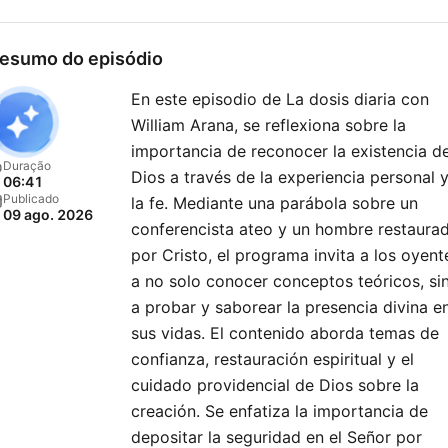
a toda persona. Marcos 16
En la Oracion como respue
esumo do episódio
a toda necesidad de cada
En este episodio de La dosis diaria con
oyente por la palabra que 
William Arana, se reflexiona sobre la
entrego. Hechos 10:38
importancia de reconocer la existencia d
Creemos que hemos sido
Duração
Dios a través de la experiencia personal 
06:41
restaurados para restaurar
Publicado
la fe. Mediante una parábola sobre un
09 ago. 2026
Jeremias 33:6 Nuestros
conferencista ateo y un hombre restaura
valores Vida en Dios sentido
por Cristo, el programa invita a los oyent
de responsabilidad amor
a no solo conocer conceptos teóricos, si
a probar y saborear la presencia divina e
propio y por el prójimo
sus vidas. El contenido aborda temas de
proclamar la verdad ¿Para
confianza, restauración espiritual y el
quiénes? Roka Stereo esta
cuidado providencial de Dios sobre la
dirigida para hombres y
creación. Se enfatiza la importancia de
mujeres que tengan neces
depositar la seguridad en el Señor por