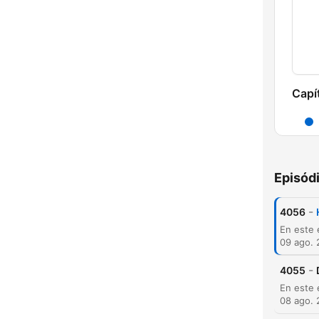
Capí
Episód
-
4056
09 ago.
-
4055
C
08 ago.