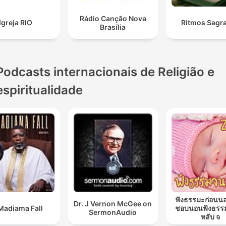
Rádio Canção Nova
Igreja RIO
Ritmos Sagr
Brasília
Podcasts internacionais de Religião e
espiritualidade
ฟังธรรมะก่อนน
Dr. J Vernon McGee on
Madiama Fall
ชอบนอนฟังธรร
SermonAudio
หลับ จ