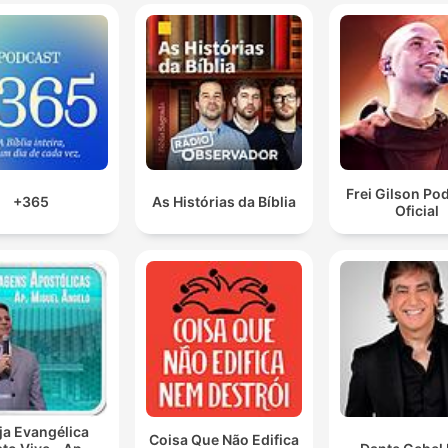
00:03:26 · El presentador comparte su testimonio personal so
la importancia del conocimiento de Dios en tiempos difíciles.
Ni las aves del cielo no siembran, no cosechan ni
almacenan en graneros. Sin embargo, el Dios creador
las alimenta.
00:03:59 · Se utiliza la naturaleza como evidencia del cuidad
Frei Gilson Pod
+365
As Histórias da Bíblia
constante de Dios hacia sus hijos.
Oficial
Cómo no voy a creer si puedo verte en cada cosa, tú
caminas conmigo donde quiera que yo voy.
00:05:54 · Un momento de adoración y reconocimiento de la
presencia constante de Dios en la vida cotidiana.
ja Evangélica
Coisa Que Não Edifica