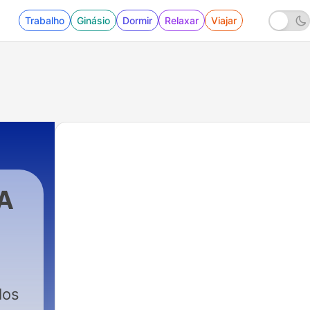
Trabalho
Ginásio
Dormir
Relaxar
Viajar
A
EO
|
4056 - Hay un creador eterno