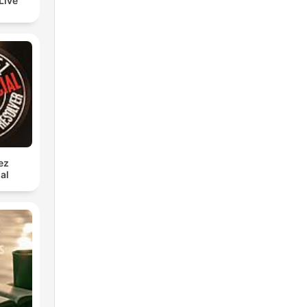
Live
ez
al