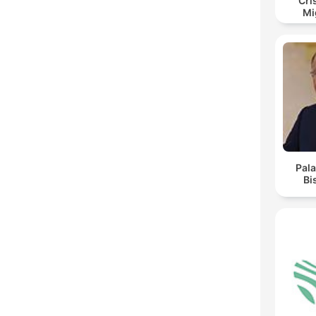
Cri
Mi
Pal
Bi