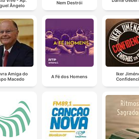
sto Vive - Ap.
Dante Gebel 
Nem Destrói
guel Ângelo
avra Amiga do
Iker Jimén
A Fé dos Homens
spo Macedo
Confidenci