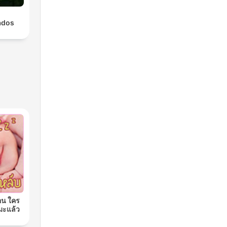
ados
อน ใคร
มะแล้ว