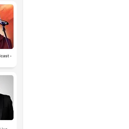
bre
o
cast -