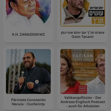
עושים תנ"ך עם יותם שטיינמן
K.H. ZAINUDDIN MZ
Osim Tanach
Vatikangeflüster - Der
Părintele Constantin
Andreas Englisch Podcast
Necula - Conferințe
- auch für Atheisten