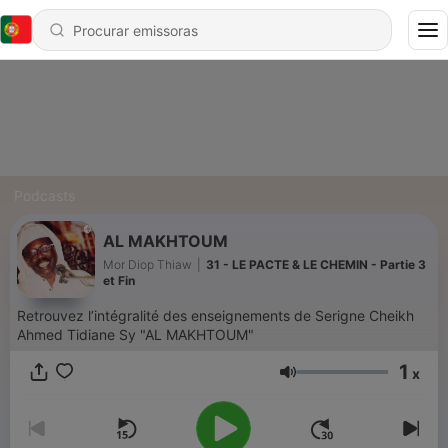
Podcasts
AL MAKHTOUM
Mor Diop Thiaw
|
31 - LE PACTE & LE CHEMIN - Partie 3
et Fin
Retrouvez l’intégralité des enseignements de Serigne Cheikh
Ahmed Tidiane Sy "AL MAKHTOUM"
1
x
Volume