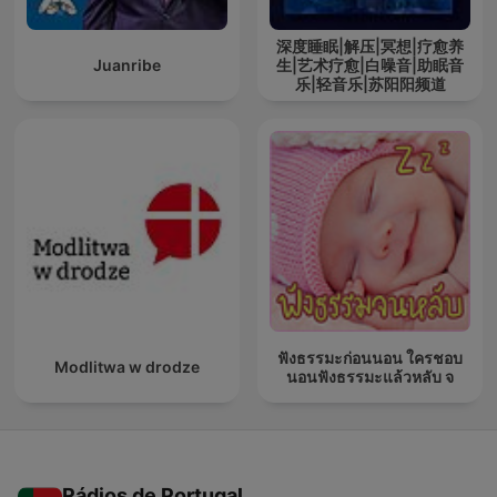
深度睡眠|解压|冥想|疗愈养
Juanribe
生|艺术疗愈|白噪音|助眠音
乐|轻音乐|苏阳阳频道
ฟังธรรมะก่อนนอน ใครชอบ
Modlitwa w drodze
นอนฟังธรรมะแล้วหลับ จ
Rádios de Portugal