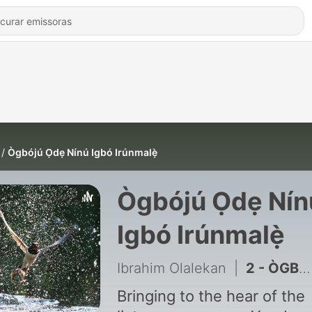
Ògbójú Ọdẹ Nínú Igbó Irúnmalẹ̀
Ògbójú Ọdẹ Nín
Igbó Irúnmalẹ̀
Ibrahim Olalekan
|
2 - ÒGBÓJÚ ỌDẸ NÍNÚ IGBÓ IRÚNMALẸ̀
Bringing to the hear of the