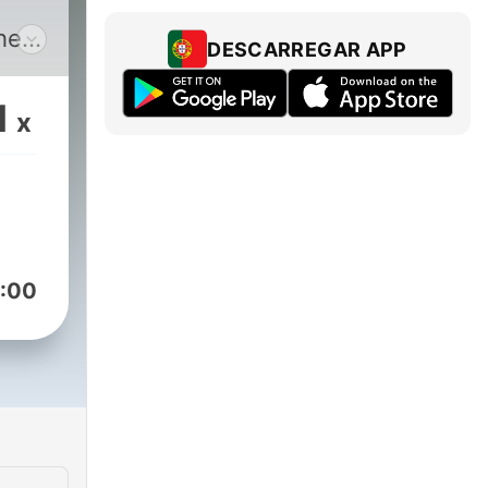
DESCARREGAR APP
orm
1
x
:00