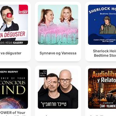
Sherlock Ho
 va déguster
Synnøve og Vanessa
Bedtime Sto
POWER of Your