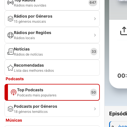
647
Rádios mais ouvidas
Rádios por Géneros
15 géneros musicais
Rádios por Regiões
Rádios locais
Notícias
33
Rádios de notícias
Recomendadas
Lista das melhores rádios
00
Podcasts
Top Podcasts
50
Podcasts mais populares
Podcasts por Géneros
18 géneros temáticos
Episód
Músicas