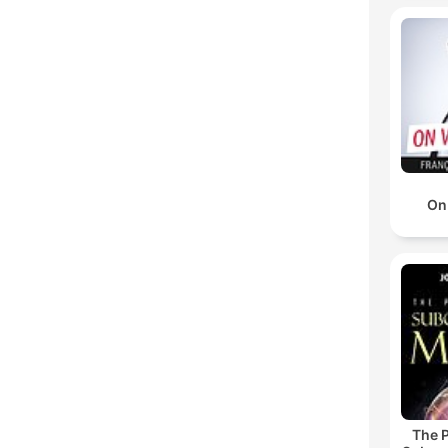
On
The 