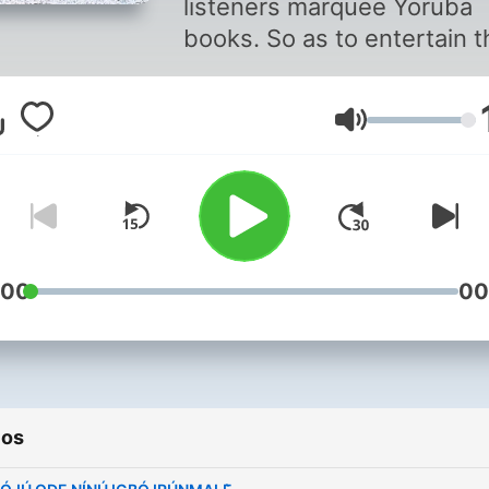
listeners marquee Yoruba
books. So as to entertain the
listeners, educate and inf
them.
Volume
:00
00
ios