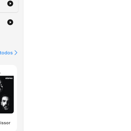
 todos
missor