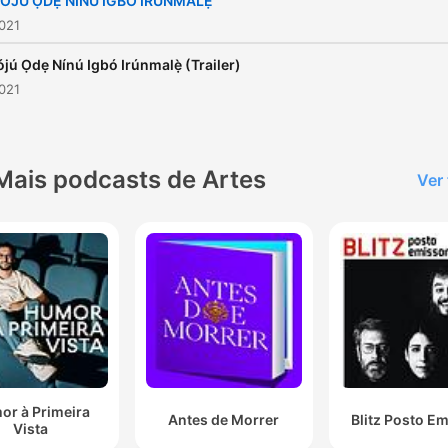
ÓJÚ ỌDẸ NÍNÚ IGBÓ IRÚNMALẸ̀
2021
jú Ọdẹ Nínú Igbó Irúnmalẹ̀ (Trailer)
2021
Mais podcasts de Artes
Ver
or à Primeira
Antes de Morrer
Blitz Posto E
Vista