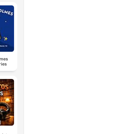
lmes
ries