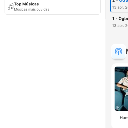
-
2
ÒGB
Top Músicas
13 abr. 
Músicas mais ouvidas
-
1
Ògbó
13 abr. 
Hum