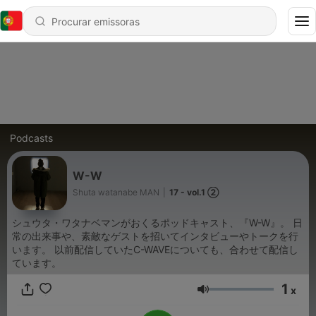
Podcasts
W-W
Shuta watanabe MAN
|
17 - vol.1 ②
シュウタ・ワタナベマンがおくるポッドキャスト、『W-W』。 日
常の出来事や、素敵なゲストを招いてインタビューやトークを行
います。 以前配信していたC-WAVEについても、合わせて配信し
ています。
1
x
Volume