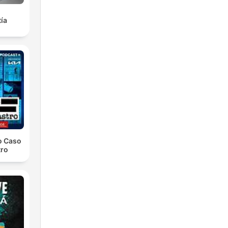
ía
o Caso
tro