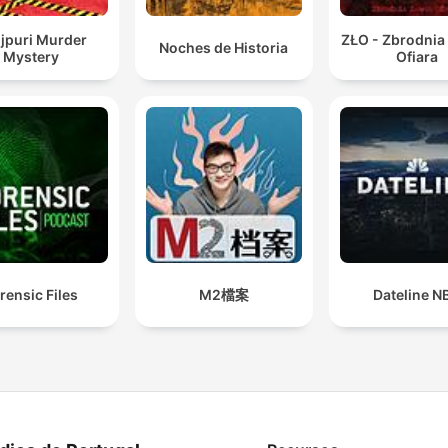
jpuri Murder
ZŁO - Zbrodnia
Noches de Historia
Mystery
Ofiara
rensic Files
M2檔案
Dateline N