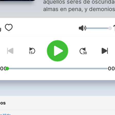
aquellos seres de oscurida
almas en pena, y demonios
mira los capítulos que ¡te
dejarán helado!
Volume
:00
00
ios