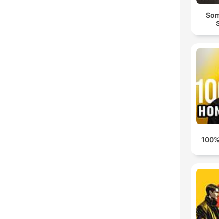
Som
100%