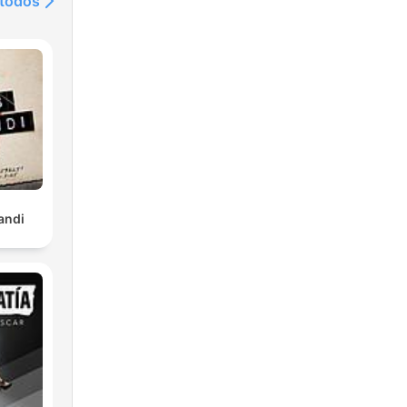
 todos
andi