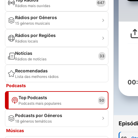
647
Rádios mais ouvidas
Rádios por Géneros
15 géneros musicais
Rádios por Regiões
Rádios locais
Notícias
33
Rádios de notícias
Recomendadas
Lista das melhores rádios
00
Podcasts
Top Podcasts
50
Podcasts mais populares
Podcasts por Géneros
18 géneros temáticos
Episód
Músicas