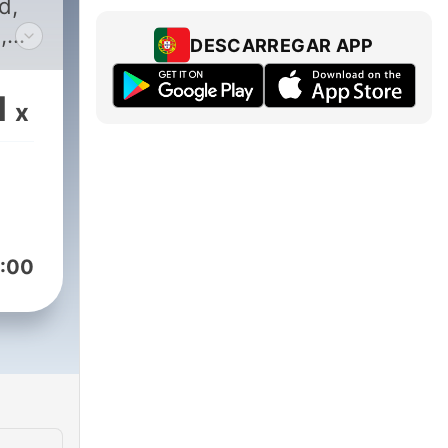
d,
,
DESCARREGAR APP
1
x
:00