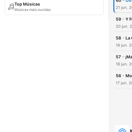
-
60
Otr
Top Músicas
21 jun. 
Músicas mais ouvidas
-
59
Y F
20 jun. 
-
58
La 
19 jun. 
-
57
¡Ma
18 jun. 
-
56
Mo
17 jun. 