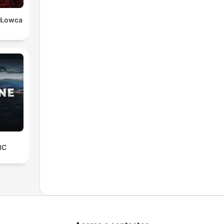
 Łowca
BC