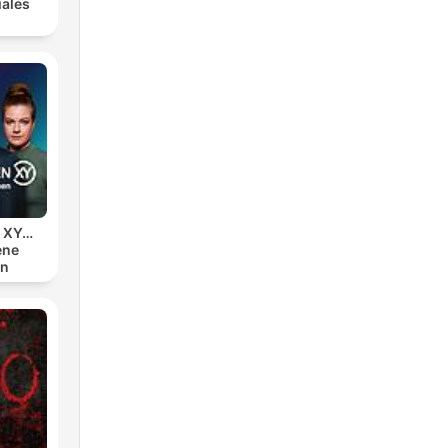
iales
n XY…
ene
en