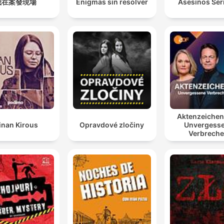
我在案發現場
Enigmas sin resolver
Asesinos Ser
Aktenzeiche
inan Kirous
Opravdové zločiny
Unvergess
Verbrech