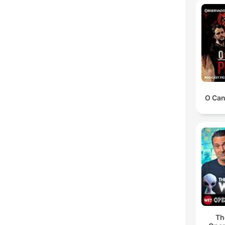
O Can
Th