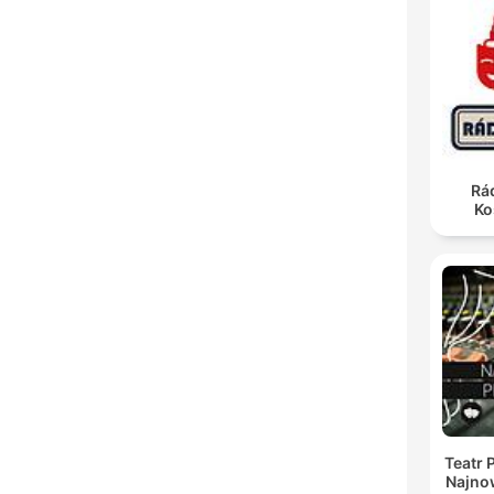
Rá
Ko
Teatr 
Najno