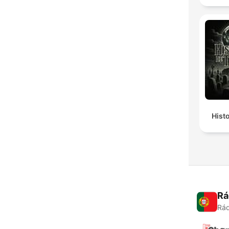
Hist
Rá
Rád