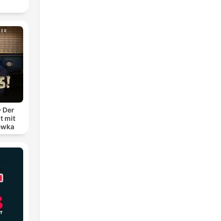
– Der
t mit
ewka