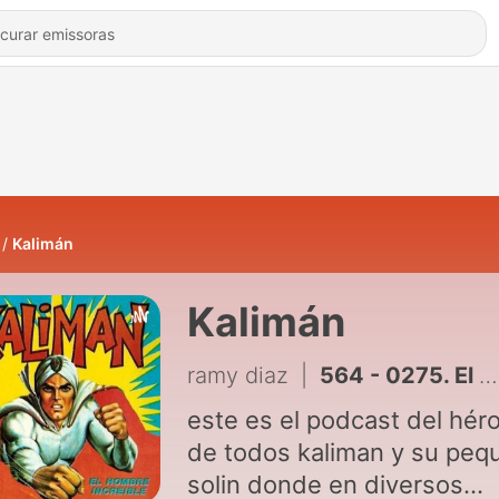
Kalimán
Kalimán
ramy diaz
|
564 - 0275. El Genio de Ultratumba Cap 165
este es el podcast del hér
de todos kaliman y su peq
solin donde en diversos