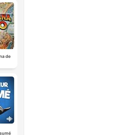
na de
ésumé