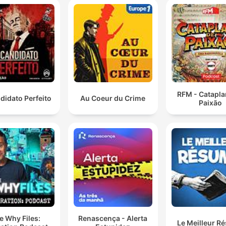
RFM - Catapla
didato Perfeito
Au Coeur du Crime
Paixão
e Why Files:
Renascença - Alerta
Le Meilleur R