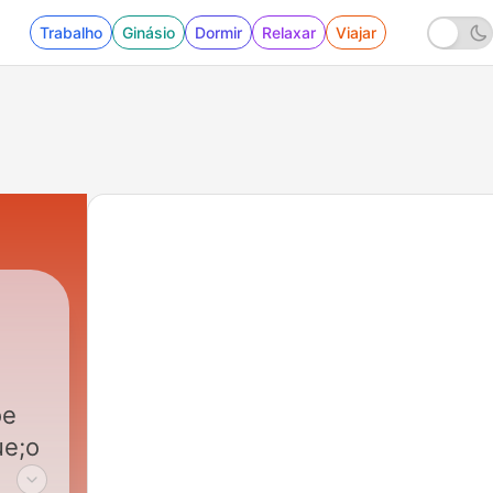
Trabalho
Ginásio
Dormir
Relaxar
Viajar
oe
ue;o