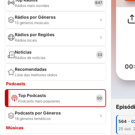
647
Rádios mais ouvidas
Rádios por Géneros
15 géneros musicais
Rádios por Regiões
Rádios locais
Notícias
33
Rádios de notícias
00
Recomendadas
Lista das melhores rádios
Podcasts
Top Podcasts
50
Podcasts mais populares
Episód
Podcasts por Géneros
18 géneros temáticos
-
564
0
Músicas
25 out. 