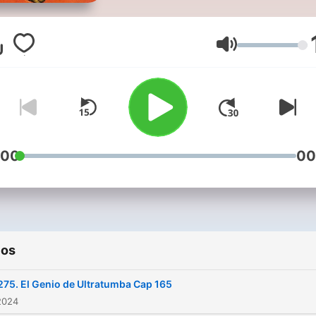
capitulo te llevaremos a los
lugares mas recónditos pa
enfrentar a todos los villan
Volume
que atenten contra la paz
mundial
:00
00
ios
275. El Genio de Ultratumba Cap 165
2024