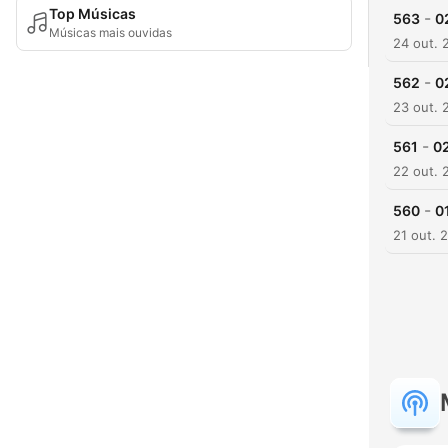
Top Músicas
-
563
0
Músicas mais ouvidas
24 out. 
-
562
0
23 out. 
-
561
02
22 out. 
-
560
0
21 out. 