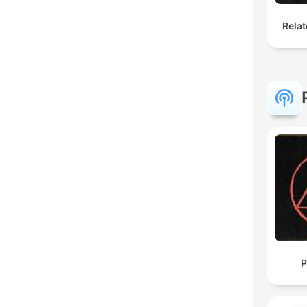
Relat
P