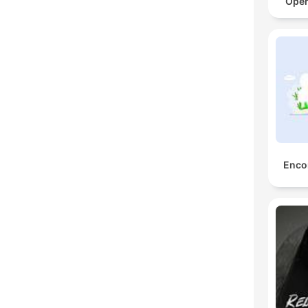
Oper
Encor