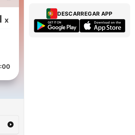
ra
DESCARREGAR APP
1
x
os
:00