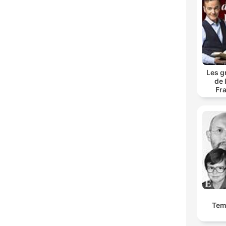
Les g
de 
Fr
Tem