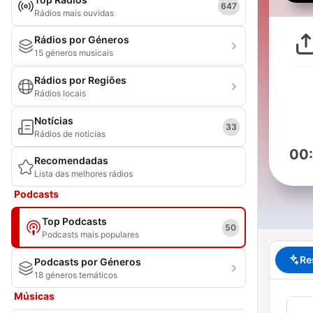
647
Rádios mais ouvidas
Rádios por Géneros
15 géneros musicais
Rádios por Regiões
Rádios locais
Notícias
33
Rádios de notícias
00
Recomendadas
Lista das melhores rádios
Podcasts
Top Podcasts
50
Podcasts mais populares
Re
Podcasts por Géneros
18 géneros temáticos
Músicas