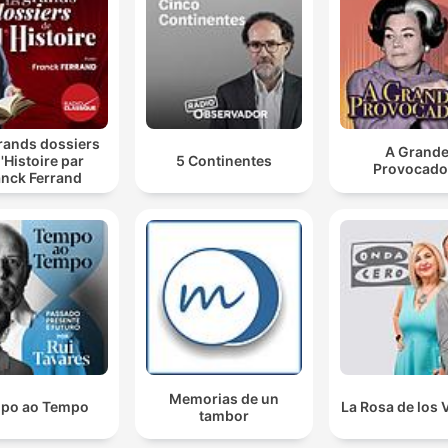
Nel mio libro io faccio prevalere la monarchia per po
migliaia di voti, perché questo mi consente innanzitut
in qualche modo di rispettare l'orientamento della
storia.
rands dossiers
00:13:51 · L'autore chiarisce la sua scelta narrativa di non
A Grand
l'Histoire par
5 Continentes
Provocado
stravolgere completamente i fatti storici consolidati.
anck Ferrand
Umberto di Savoia non abdica perché non riconosce 
Repubblica, Umberto di Savoia non va in esilio, si
allontana che è una cosa completamente diversa.
00:14:21 · Una precisazione terminologica importante sulla na
della partenza del sovrano dall'Italia.
Non c'è alcun personaggio inventato, non c'è una
Memorias de un
po ao Tempo
La Rosa de los 
citazione inventata, c'è una prospettiva diversa con l
tambor
quale raccontare la nostra storia.