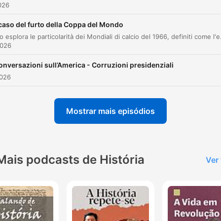
White Cross
2026
L'influenza degli Stati Uniti e il ruolo del voto
 caso del furto della Coppa del Mondo
00:05:30
femminile
L'episodio esplora le particolarità dei Mondiali di calcio del 1966, definiti come l'edizione dei grandi furti e
2026
Il ruolo dell'ambasciatore Kirk e l'azione
00:07:16
diplomatica
onversazioni sull’America - Corruzioni presidenziali
La segretezza dell'operazione e il coinvolgime
2026
00:08:33
di Umberto II
Le responsabilità di Vittorio Emanuele III e
00:10:35
Mostrar mais episódios
l'eredità del fascismo
Il voto delle donne come moltiplicatore elettor
00:12:23
Analisi dei risultati ufficiali e l'esilio di Umberto
00:13:51
Mais podcasts de História
Ver
Le zone d'ombra del referendum: territori non
00:15:37
votanti e assenze
L'Italia nel contesto internazionale e il Trattato
00:17:24
Pace