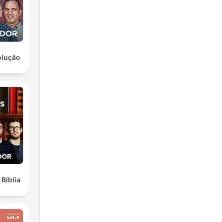
 la
la
olução
no
er
 Bíblia