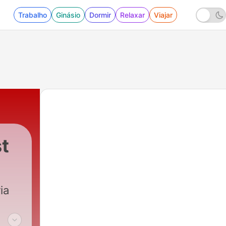
Trabalho
Ginásio
Dormir
Relaxar
Viajar
st
ia