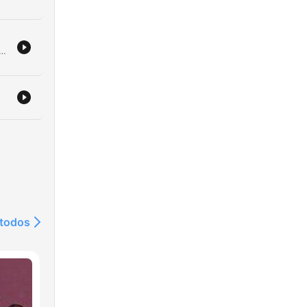
 delle polemiche arbitrali. La narrazione ripercorre il furto della Coppa Jules Rimet a Londra e il suo insolito ritrovamento grazie al cane Pickles, per poi analizzare il controverso gol fantasma nella finale tra Inghilterra e Germania Ovest. Il racconto si estende alle prestazioni della nazionale italiana, segnate dalla sconfitta contro la Corea del Nord e dal ritorno in Italia tra gli applausi e i critici, concludendo con una riflessione sul destino della trofeo originale e l'eredità di quel torneo.
nto
ale
 II
 todos
 di