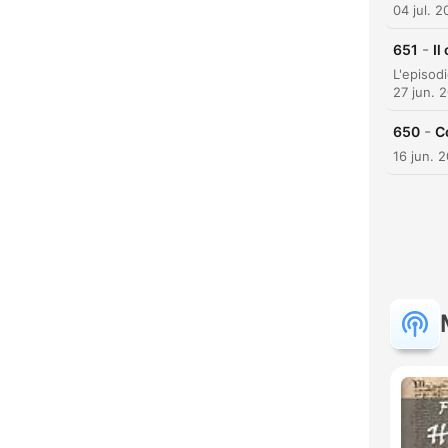
04 jul. 
-
651
Il
27 jun. 
-
650
C
16 jun. 