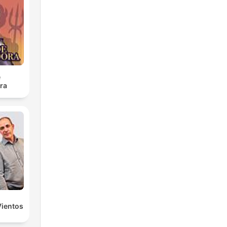
che
to
e
ra
la
tura
Vientos
a