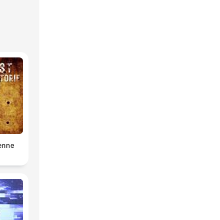
pera
enne