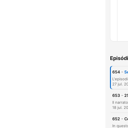
Episód
Capí
-
654
S
27 jul. 2
-
653
2
18 jul. 2
-
652
C