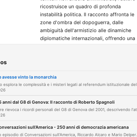
ricostruisce un quadro di profonda
instabilità politica. Il racconto affronta le
zone d'ombra del dopoguerra, dalle
ambiguità dell'armistizio alle dinamiche
diplomatiche internazionali, offrendo una
prospettiva alternativa sulla sopravviven
o sul declino della dinastia Savoia.
ios
tulos
e avesse vinto la monarchia
Introduzione al referendum istituzionale del 1
00:00:40
026
Le lacerazioni dell'Italia del 1946: dittatura e
00:01:50
5 anni dal G8 di Genova: Il racconto di Roberto Spagnoli
guerra civile
La crisi della monarchia e la divisione tra
026
00:03:09
Repubblica Sociale e Regno del Sud
onversazioni sull’America - 250 anni di democrazia americana
Ipotesi di un successo monarchico e l'operazi
In questo episodio di Conversazioni sull'America, Riccardo Alcaro e Mario Delpero analizzano i documenti fondativi degli Stati Uniti, con particolare focus sulla Dichiarazione d'Indipendenza
00:04:15