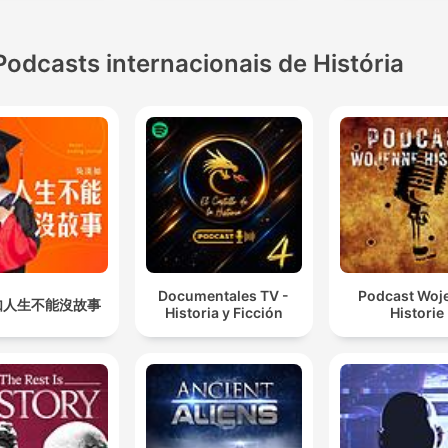
00:22:46 · L'autore difende il valore interpretativo della sua o
nonostante l'assenza di prove documentali dirette.
Podcasts internacionais de História
Documentales TV -
Podcast Woj
如人生不能沒故事
Historia y Ficción
Historie