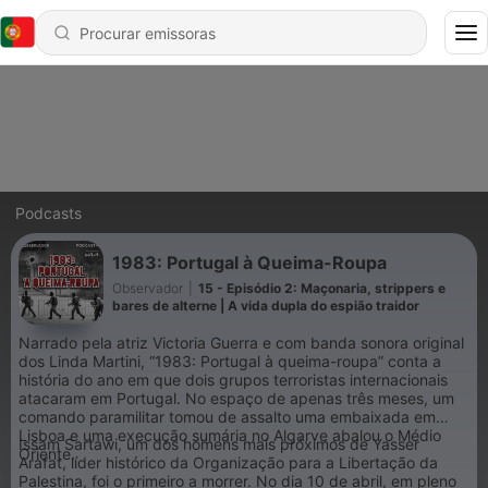
Podcasts
1983: Portugal à Queima-Roupa
Observador
|
15 - Episódio 2: Maçonaria, strippers e
bares de alterne | A vida dupla do espião traidor
Narrado pela atriz Victoria Guerra e com banda sonora original
dos Linda Martini, “1983: Portugal à queima-roupa” conta a
história do ano em que dois grupos terroristas internacionais
atacaram em Portugal. No espaço de apenas três meses, um
comando paramilitar tomou de assalto uma embaixada em
Lisboa e uma execução sumária no Algarve abalou o Médio
Issam Sartawi, um dos homens mais próximos de Yasser
Oriente.
Arafat, líder histórico da Organização para a Libertação da
Palestina, foi o primeiro a morrer. No dia 10 de abril, em pleno