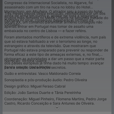
Congresso da Internacional Socialista, no Algarve, foi
assassinado com um tiro na nuca no lobby do Hotel
Montechoro, em Albufeira. O atirador saiu a passo do hotel,
Três meses depois desta execução, reivindicada por um dos
ainda de arma em punho e, apesar de toda a segurança
grupos mais temidos no Médio Oriente na segunda metade do
montada no local, conseguiu desaparecer no meio da
século XX, um comando paramilitar arménio conseguiu não
confusão.
apenas entrar em Portugal mas tomar de assalto uma
embaixada no centro de Lisboa — e fazer reféns.
Foram atentados mortíferos e de extrema violência, num país
que só estava habituado a ver o terrorismo ao longe, no
estrangeiro e através da televisão. Que mostraram que
Portugal não estava preparado para prevenir ou responder de
forma eficaz a este tipo de ameaças externas, e, no final,
obrigaram as autoridades a dar um passo que a maior parte
Narração: Victoria Guerra
dos países europeus já tinha dado há muito tempo: avançar
Banda sonora: Linda Martini
para a criação dos serviços secretos.
Guião e entrevistas: Vasco Maldonado Correia
Sonoplastia e pós-produção áudio: Pedro Oliveira
Design gráfico: Miguel Feraso Cabral
Edição: João Santos Duarte e Tânia Pereirinha
Coordenação: Miguel Pinheiro, Filomena Martins, Pedro Jorge
Castro, Ricardo Conceição e Sara Antunes de Oliveira.