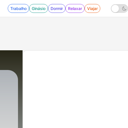
Trabalho
Ginásio
Dormir
Relaxar
Viajar
|
2 - Los sujetos de la liturgia y los fines d