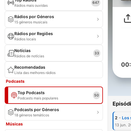
647
Rádios mais ouvidas
Rádios por Géneros
15 géneros musicais
Rádios por Regiões
Rádios locais
Notícias
33
Rádios de notícias
00
Recomendadas
Lista das melhores rádios
Podcasts
Top Podcasts
50
Podcasts mais populares
Episód
Podcasts por Géneros
18 géneros temáticos
-
2
Los s
Músicas
13 jun. 