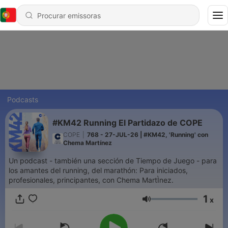
Podcasts
#KM42 Running El Partidazo de COPE
COPE
|
768 - 27-JUL-26 | #KM42, 'Running' con
Chema Martínez
Un podcast - también una sección de Tiempo de Juego - para
los amantes del running, del marathón: Para iniciados,
profesionales, principantes, con Chema MartÌnez.
1
x
Volume