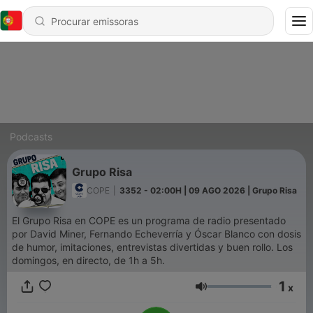
Podcasts
Grupo Risa
COPE
|
3352 - 02:00H | 09 AGO 2026 | Grupo Risa
El Grupo Risa en COPE es un programa de radio presentado
por David Miner, Fernando Echeverría y Óscar Blanco con dosis
de humor, imitaciones, entrevistas divertidas y buen rollo. Los
domingos, en directo, de 1h a 5h.
1
x
Volume