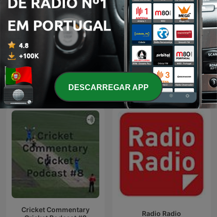
Det Hvide Snit - en
Palabras Mayores - Carlos
podcast om AGF
Antonio Vélez
DESCARREGAR APP
Cricket Commentary
Radio Radio