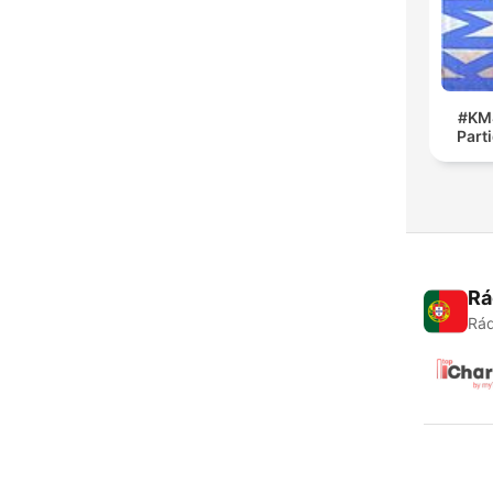
#KM4
Part
Rá
Rád