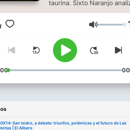
taurina. Sixto Naranjo anali
los principales festejos
taurinos y entrevistas a las
Volume
figuras del toreo.
:00
00
ios
0X14: San Isidro, a debate: triunfos, polémicas y el futuro de Las
entas | El Albero