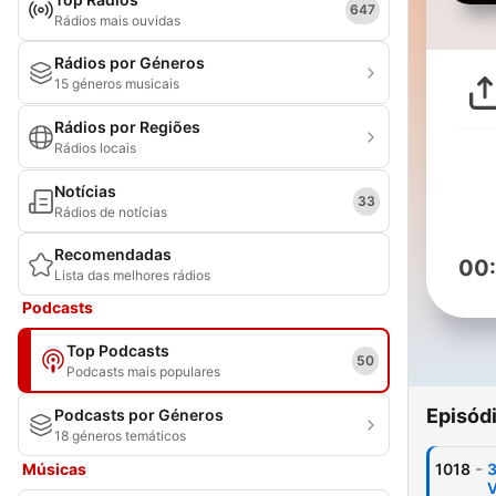
647
Rádios mais ouvidas
Rádios por Géneros
15 géneros musicais
Rádios por Regiões
Rádios locais
Notícias
33
Rádios de notícias
Recomendadas
00
Lista das melhores rádios
Podcasts
Top Podcasts
50
Podcasts mais populares
Episód
Podcasts por Géneros
18 géneros temáticos
-
Músicas
1018
3
V