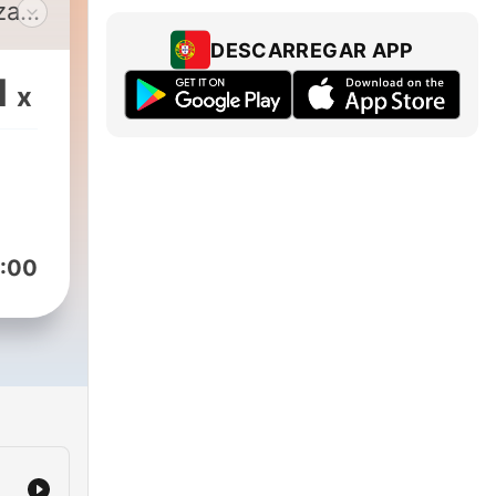
za
DESCARREGAR APP
1
x
:00