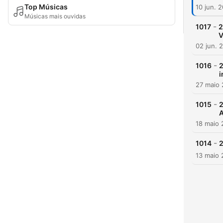
Top Músicas
10 jun. 
Músicas mais ouvidas
-
1017
2
V
02 jun. 
-
1016
2
i
27 maio
-
1015
2
A
18 maio
-
1014
2
13 maio