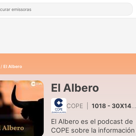
El Albero
El Albero
COPE
|
1018 - 30X14: San Isidro, a debate: triunfos, polémicas y el futuro de Las Ventas | El Albero
El Albero es el podcast de
COPE sobre la información