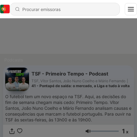
Podcasts
TSF - Primeiro Tempo - Podcast
TSF, Vítor Santos, João Nuno Coelho e Mário Fernando
|
41 - Pontapé de saída: o mercado, a Liga e tudo à volta
O futebol tem um novo espaço na TSF. Aqui, as decisões do
fim de semana chegam mais cedo: Primeiro Tempo. Vítor
Santos, João Nuno Coelho e Mário Fernando analisam causas e
consequências que marcam o futebol português. Para ouvir na
TSF às sextas-feiras, às 13h00 e às 19h00.
1
x
Volume