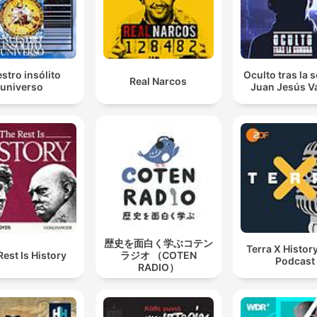
stro insólito
Oculto tras la
Real Narcos
universo
Juan Jesús Va
歴史を面白く学ぶコテン
Terra X History
Rest Is History
ラジオ （COTEN
Podcast
RADIO）