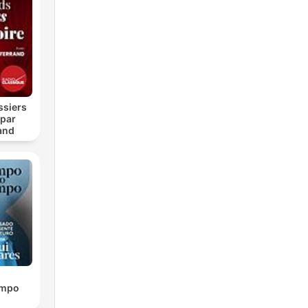
ssiers
 par
and
empo