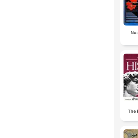
Nue
The 