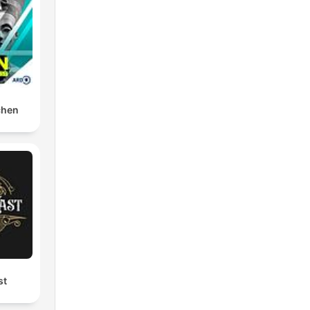
chen
st