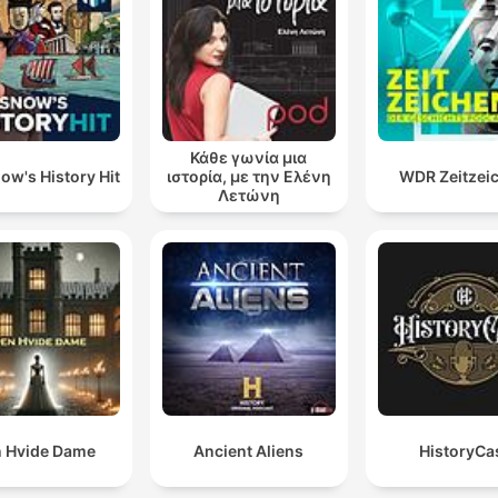
Κάθε γωνία μια
ow's History Hit
ιστορία, με την Ελένη
WDR Zeitzei
Λετώνη
 Hvide Dame
Ancient Aliens
HistoryCa