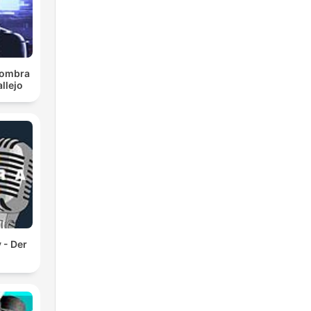
 sombra
llejo
 - Der