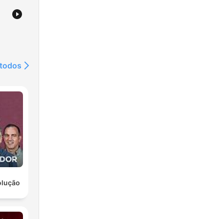
 todos
olução