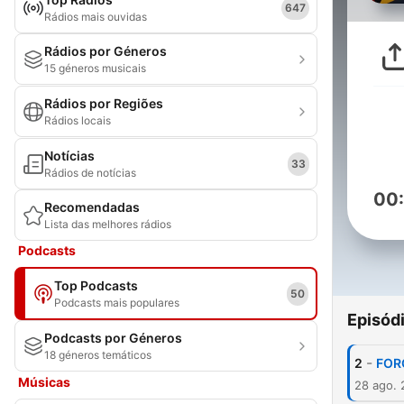
647
Rádios mais ouvidas
Rádios por Géneros
15 géneros musicais
Rádios por Regiões
Rádios locais
Notícias
33
Rádios de notícias
00
Recomendadas
Lista das melhores rádios
Podcasts
Top Podcasts
50
Podcasts mais populares
Episód
Podcasts por Géneros
18 géneros temáticos
-
2
FOR
Músicas
28 ago.