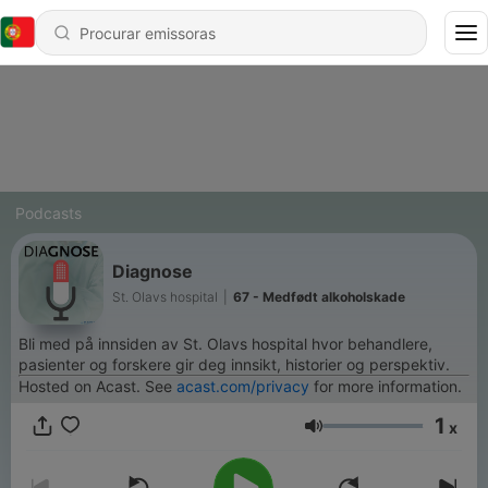
Podcasts
Diagnose
St. Olavs hospital
|
67 - Medfødt alkoholskade
Bli med på innsiden av St. Olavs hospital hvor behandlere,
pasienter og forskere gir deg innsikt, historier og perspektiv.
Hosted on Acast. See
acast.com/privacy
for more information.
1
x
Volume