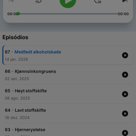
00:00
00:00
Episódios
-
67
Medfødt alkoholskade
14 jan. 2026
-
66
Kjønnsinkongruens
02 set. 2025
-
65
Høyt stoffskifte
06 ago. 2025
-
64
Lavt stoffskifte
18 dez. 2024
-
63
Hjernerystelse