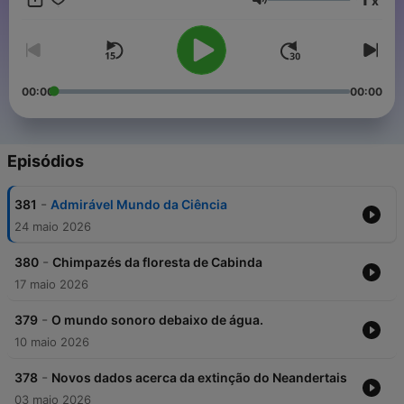
x
Em Antena 2 Ciência, temos particular atenção ao empenho
Volume
científico para diminuir os efeitos da crise climática, de origem
antropogénica, que está a degradar as condições de vida na
Terra.
00:00
00:00
Episódios
-
381
Admirável Mundo da Ciência
24 maio 2026
-
380
Chimpazés da floresta de Cabinda
17 maio 2026
-
379
O mundo sonoro debaixo de água.
10 maio 2026
-
378
Novos dados acerca da extinção do Neandertais
03 maio 2026