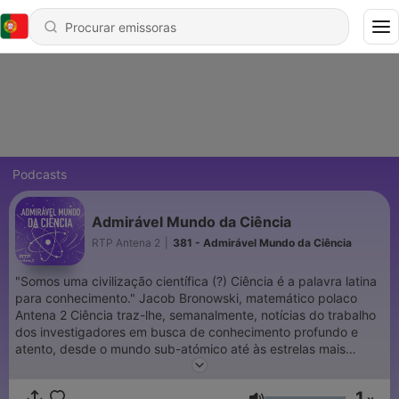
Podcasts
Admirável Mundo da Ciência
RTP Antena 2
|
381 - Admirável Mundo da Ciência
"Somos uma civilização científica (?) Ciência é a palavra latina
para conhecimento." Jacob Bronowski, matemático polaco
Antena 2 Ciência traz-lhe, semanalmente, notícias do trabalho
dos investigadores em busca de conhecimento profundo e
atento, desde o mundo sub-atómico até às estrelas mais
distantes. Destacamos projetos de pesquisa fundamental e
também lhe damos conta das suas aplicações tecnológicas.
1