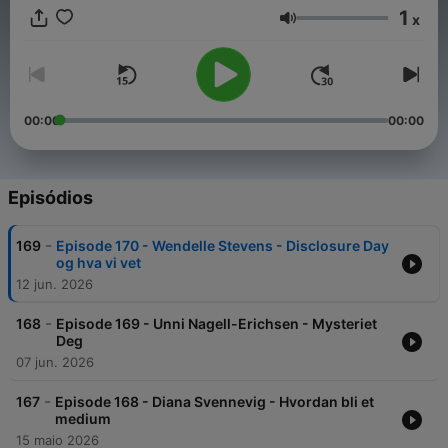
eksistensielle spørsmål og står bak flere prisvinnende
1
x
dokumentarer om temaene (se:
newparadigm.no
).
Volume
00:00
00:00
Episódios
-
169
Episode 170 - Wendelle Stevens - Disclosure Day
og hva vi vet
12 jun. 2026
-
168
Episode 169 - Unni Nagell-Erichsen - Mysteriet
Deg
07 jun. 2026
-
167
Episode 168 - Diana Svennevig - Hvordan bli et
medium
15 maio 2026