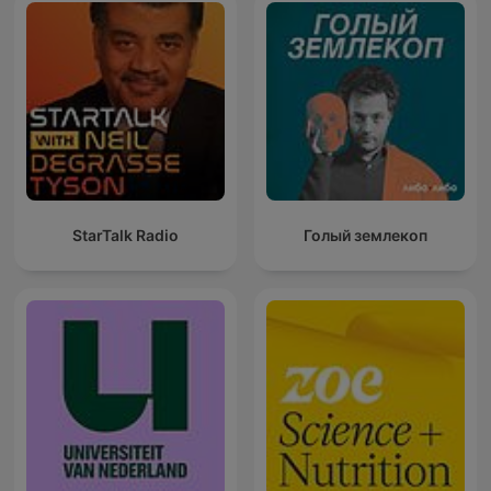
StarTalk Radio
Голый землекоп