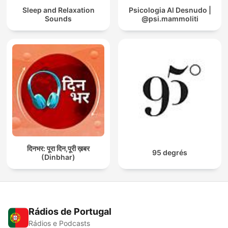
Sleep and Relaxation
Psicologia Al Desnudo |
Sounds
@psi.mammoliti
दिनभर: पूरा दिन,पूरी ख़बर
95 degrés
(Dinbhar)
Rádios de Portugal
Rádios e Podcasts