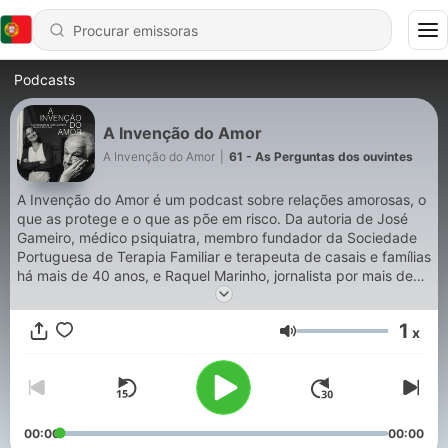
Podcasts
A Invenção do Amor
A Invenção do Amor
|
61 - As Perguntas dos ouvintes
A Invenção do Amor é um podcast sobre relações amorosas, o
que as protege e o que as põe em risco. Da autoria de José
Gameiro, médico psiquiatra, membro fundador da Sociedade
Portuguesa de Terapia Familiar e terapeuta de casais e famílias
há mais de 40 anos, e Raquel Marinho, jornalista por mais de
25 anos, podcaster e divulgadora de poesia, este projeto
pretende ajudar pessoas a compreenderem melhor as relações
1
x
amorosas que têm e querem manter. O podcast A Invenção do
Volume
Amor recupera o título de um dos mais bonitos poemas em
língua portuguesa, da autoria de Daniel Filipe.
00:00
00:00