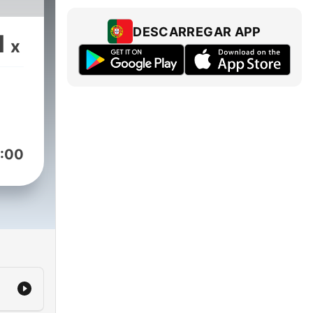
s de
Uma
DESCARREGAR APP
1
x
:00