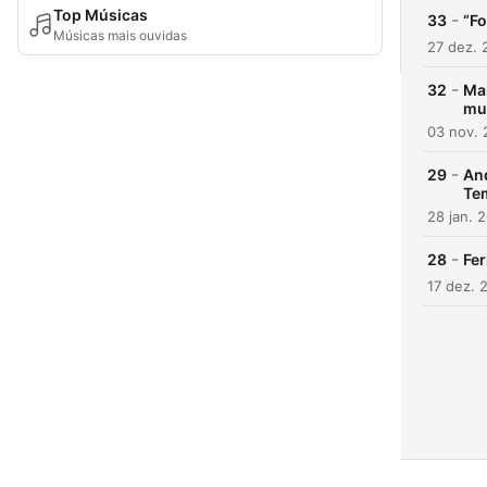
Top Músicas
-
33
“F
Músicas mais ouvidas
27 dez. 
-
32
Mar
mui
03 nov.
-
29
And
Tem
28 jan. 
-
28
Fer
17 dez. 