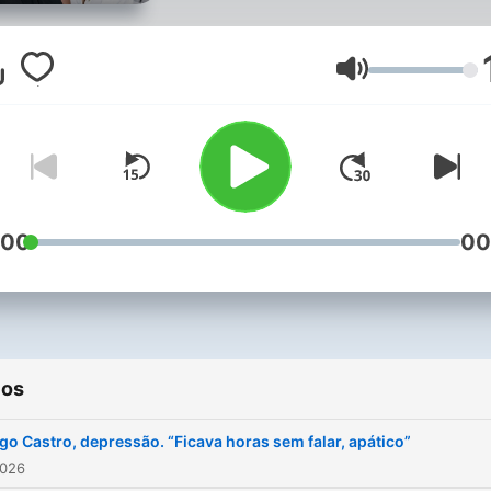
diagnósticos e tratamento
doenças do foro mental. 
parceria com a Fundação
Volume
Luso-Americana para o
Desenvolvimento.
:00
00
ios
go Castro, depressão. “Ficava horas sem falar, apático”
2026