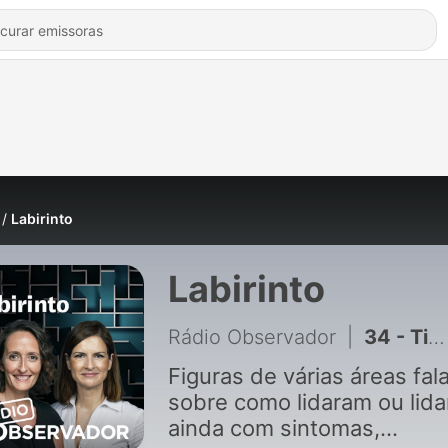
Labirinto
Labirinto
Rádio Observador
|
34 - Tiago Castro, depressão. “Ficava horas sem falar, apático”
Figuras de várias áreas fa
sobre como lidaram ou lid
ainda com sintomas,