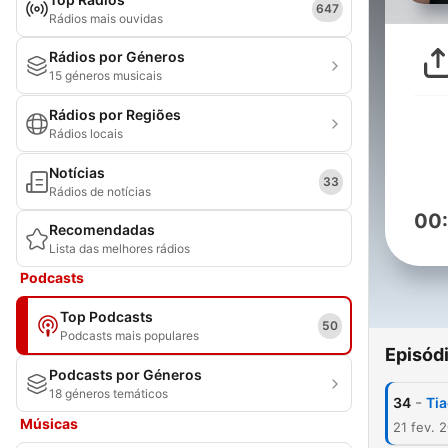
647
Rádios mais ouvidas
Rádios por Géneros
15 géneros musicais
Rádios por Regiões
Rádios locais
Notícias
33
Rádios de notícias
00
Recomendadas
Lista das melhores rádios
Podcasts
Top Podcasts
50
Podcasts mais populares
Episód
Podcasts por Géneros
18 géneros temáticos
-
34
Tia
Músicas
21 fev. 