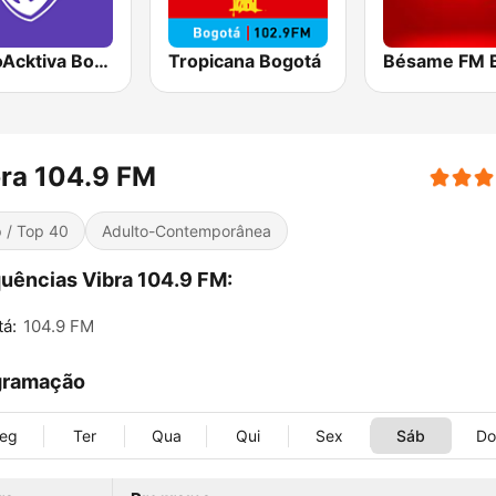
RadioAcktiva Bogotá
Tropicana Bogotá
ra 104.9 FM
 / Top 40
Adulto-Contemporânea
uências Vibra 104.9 FM:
á:
104.9 FM
gramação
eg
Ter
Qua
Qui
Sex
Sáb
D