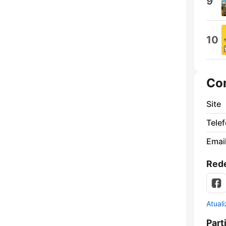
9
10
Co
Site
Tele
Emai
Rede
Atual
Part