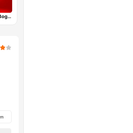
Bésame FM Bogotá
om