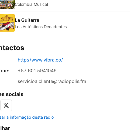
Colombia Musical
La Guitarra
Los Auténticos Decadentes
ntactos
http://www.vibra.co/
fone:
+57 601 5941049
l
servicioalcliente@radiopolis.fm
s sociais
izar a informação desta rádio
ilhar