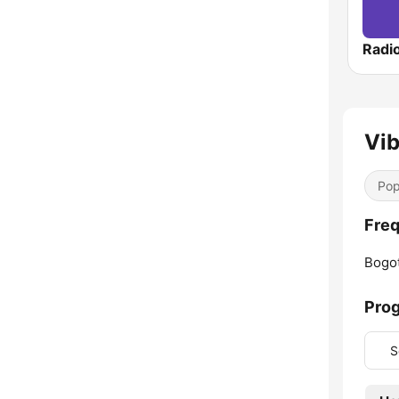
Vib
Pop
Freq
Bogot
Pro
S