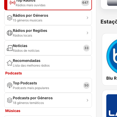
Top Rádios
647
Rádios mais ouvidas
Rádios por Géneros
15 géneros musicais
Estaçõ
Rádios por Regiões
Rádios locais
Notícias
33
Rádios de notícias
Recomendadas
Lista das melhores rádios
Podcasts
Blu R
Top Podcasts
50
Podcasts mais populares
Podcasts por Géneros
18 géneros temáticos
Músicas