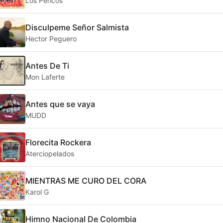
Los Pericos
Disculpeme Señor Salmista
Hector Peguero
Antes De Ti
Mon Laferte
Antes que se vaya
MUDD
Florecita Rockera
Aterciopelados
MIENTRAS ME CURO DEL CORA
Karol G
Himno Nacional De Colombia