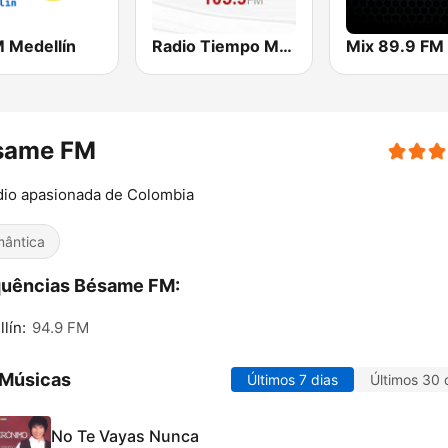
M Medellín
Radio Tiempo Medellín
same FM
dio apasionada de Colombia
ântica
quências Bésame FM:
lín:
94.9 FM
 Músicas
Últimos 7 dias
Últimos 30 
No Te Vayas Nunca