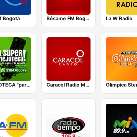
M Bogotá
Bésame FM Bogotá
La W Radio
VIEJOTECA "para Beber y Gozar"
Caracol Radio Medellín