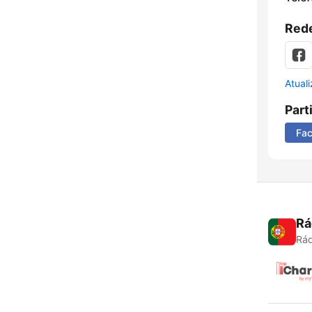
Rede
Atual
Part
Fa
Rá
Rád