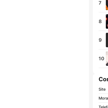
7
8
9
10
Co
Site
Mora
Tele