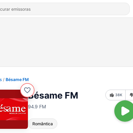
s
Bésame FM
Bésame FM
38K
94.9 FM
Romântica