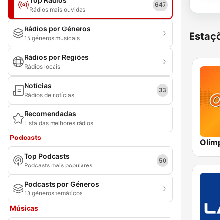
Top Rádios
647
Rádios mais ouvidas
Rádios por Géneros
Estaçõ
15 géneros musicais
Rádios por Regiões
Rádios locais
Notícias
33
Rádios de notícias
Recomendadas
Lista das melhores rádios
Podcasts
Top Podcasts
50
Podcasts mais populares
Podcasts por Géneros
18 géneros temáticos
Músicas