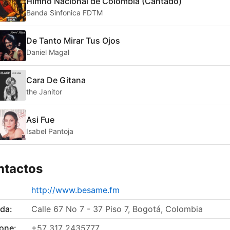
Himno Nacional de Colombia (Cantado)
Banda Sinfonica FDTM
De Tanto Mirar Tus Ojos
Daniel Magal
Cara De Gitana
the Janitor
Asi Fue
Isabel Pantoja
ntactos
http://www.besame.fm
da:
Calle 67 No 7 - 37 Piso 7, Bogotá, Colombia
fone:
+57 317 2435777