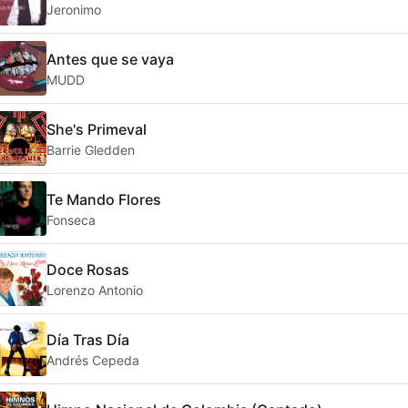
Jeronimo
Antes que se vaya
MUDD
She's Primeval
Barrie Gledden
Te Mando Flores
Fonseca
Doce Rosas
Lorenzo Antonio
Día Tras Día
Andrés Cepeda