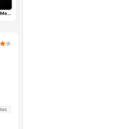
Mix 89.9 FM Medellin
dias