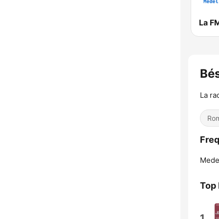
La F
Bé
La ra
Rom
Fre
Medel
Top
1